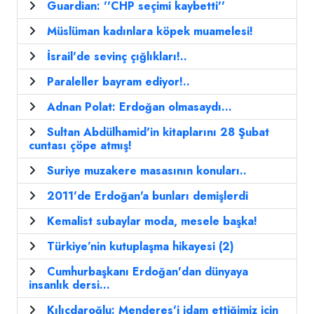
Guardian: ''CHP seçimi kaybetti''
Müslüman kadınlara köpek muamelesi!
İsrail'de sevinç çığlıkları!..
Paraleller bayram ediyor!..
Adnan Polat: Erdoğan olmasaydı...
Sultan Abdülhamid'in kitaplarını 28 Şubat
cuntası çöpe atmış!
Suriye muzakere masasının konuları..
2011'de Erdoğan'a bunları demişlerdi
Kemalist subaylar moda, mesele başka!
Türkiye’nin kutuplaşma hikayesi (2)
Cumhurbaşkanı Erdoğan'dan dünyaya
insanlık dersi...
Kılıçdaroğlu: Menderes'i idam ettiğimiz için