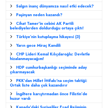
Salgın inanç dünyamıza nasıl etki edecek?
Paşinyan neden kazandı?
Cihat Tamer'in cebini AK Partili
belediyelerden doldurduğu ortaya çıktı!
Türkiye’nin kutuplaşma hikayesi (3)
Yarın gece Miraç Kandili
CHP Lideri Kemal Kılıçdaroğlu: Devletle
hizalanmayacağım!
HDP cumhurbaşkanlığı seçiminde aday
çıkarmayacak
PKK'dan Millet İttifakı'na seçim taktiği:
Ortak liste daha çok kazandırır
İngiltere karıştırmadan önce Filistin’de
huzur vardı
Kanada'daki Suriyeliler Esad Rejiminin