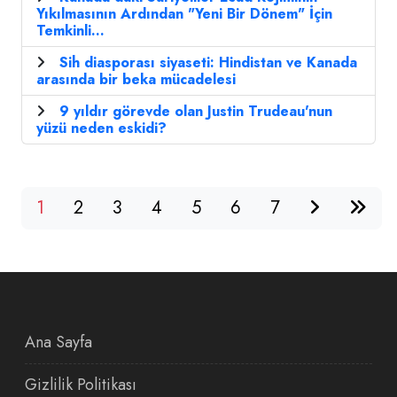
Yıkılmasının Ardından "Yeni Bir Dönem" İçin
Temkinli...
Sih diasporası siyaseti: Hindistan ve Kanada
arasında bir beka mücadelesi
9 yıldır görevde olan Justin Trudeau'nun
yüzü neden eskidi?
1
2
3
4
5
6
7
Ana Sayfa
Gizlilik Politikası