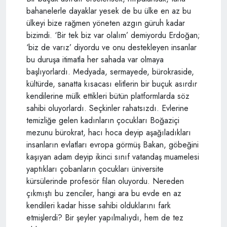
bahanelerle dayaklar yesek de bu ülke en az bu
ülkeyi bize rağmen yöneten azgın güruh kadar
bizimdi. ‘Bir tek biz var olalım’ demiyordu Erdoğan;
‘biz de varız’ diyordu ve onu destekleyen insanlar
bu duruşa itimatla her sahada var olmaya
başlıyorlardı. Medyada, sermayede, bürokraside,
kültürde, sanatta kısacası elitlerin bir buçuk asırdır
kendilerine mülk ettikleri bütün platformlarda söz
sahibi oluyorlardı. Seçkinler rahatsızdı. Evlerine
temizliğe gelen kadınların çocukları Boğaziçi
mezunu bürokrat, hacı hoca deyip aşağıladıkları
insanların evlatları evropa görmüş Bakan, göbeğini
kaşıyan adam deyip ikinci sınıf vatandaş muamelesi
yaptıkları çobanların çocukları üniversite
kürsülerinde profesör filan oluyordu. Nereden
çıkmıştı bu zenciler, hangi ara bu evde en az
kendileri kadar hisse sahibi olduklarını fark
etmişlerdi? Bir şeyler yapılmalıydı, hem de tez