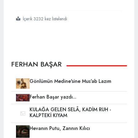
İçerik 3232 kez listelendi
#türkiye nin
#kutuplaşma
#hikayesi
FERHAN BAŞAR
Gönlümün Medine'sine Mus'ab Lazım
Ferhan Başar yazdı...
KULAĞA GELEN SELÂ, KADİM RUH -
KALPTEKİ KIYAM
Hevanın Putu, Zannın Kılıcı