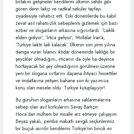
birtakım gelişmeler kendilerini ülkenin sahibi gibi
gören derin laikçi ve radikal seküler tayfayı
ziyadesiyle rahatsız etti. Eski dönemlerde bu kabil
zevat asıl rahatsızlık sebeplerini gizlemek için bazı
ezber ve sloganların arkasına sığınırlardı: ‘Laiklik
elden gidiyor’, ‘İrtica geliyor’, ‘Mollalar İran’a,
‘Türkiye laiktir laik kalacak’. Ülkenin son yirmi yılına
damga vuran İslamcı iktidar döneminde laikliğe bir
şeycikler olmadığını, irticanın da öyle ha deyince
hortlayacak bir şey olmadığının görülmesi üzerine
yeni bir slogana sırtlarını dayama ihtiyacı hissettiler
ve imdatlarına yetişen bahane son iki yazımıza
konu olan mesele oldu: Türkiye kutuplaşıyor!
Bu güruhun sloganların arkasına saklanmalarına
sebep olan asıl korkularını Savaş Barkçin
Hoca’dan mülhem bir misalle arz etmeye çalışayım.
Beyaz yakalı, pembe mabatlı sevgili seçkinlerimiz
bir buçuk asırdır kendilerini Türkiye’nin biricik ev