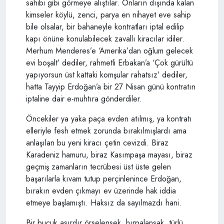
sahibi gibi görmeye alıştılar. Onların dışında kalan
kimseler köylü, zenci, parya en nihayet eve sahip
bile olsalar, bir bahaneyle kontratları iptal edilip
kapı önüne konulabilecek zavallı kiracılar idiler.
Merhum Menderes’e ‘Amerika’dan oğlum gelecek
evi boşalt’ dediler, rahmetli Erbakan’a ‘Çok gürültü
yapıyorsun üst kattaki komşular rahatsız’ dediler,
hatta Tayyip Erdoğan’a bir 27 Nisan günü kontratın
iptaline dair e-muhtıra gönderdiler.
Öncekiler ya yaka paça evden atılmış, ya kontratı
elleriyle fesh etmek zorunda bırakılmışlardı ama
anlaşılan bu yeni kiracı çetin cevizdi. Biraz
Karadeniz hamuru, biraz Kasımpaşa mayası, biraz
geçmiş zamanların tecrübesi üst üste gelen
başarılarla kıvam tutup perçinlenince Erdoğan,
bırakın evden çıkmayı ev üzerinde hak iddia
etmeye başlamıştı. Haksız da sayılmazdı hani.
Bir buçuk asırdır örselensek, hırpalansak, türlü