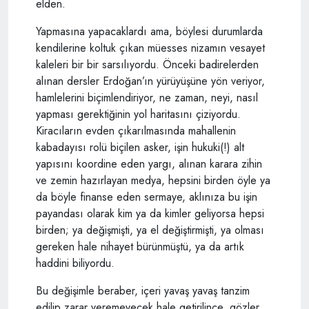
elden.
Yapmasına yapacaklardı ama, böylesi durumlarda
kendilerine koltuk çıkan müesses nizamın vesayet
kaleleri bir bir sarsılıyordu. Önceki badirelerden
alınan dersler Erdoğan’ın yürüyüşüne yön veriyor,
hamlelerini biçimlendiriyor, ne zaman, neyi, nasıl
yapması gerektiğinin yol haritasını çiziyordu.
Kiracıların evden çıkarılmasında mahallenin
kabadayısı rolü biçilen asker, işin hukuki(!) alt
yapısını koordine eden yargı, alınan karara zihin
ve zemin hazırlayan medya, hepsini birden öyle ya
da böyle finanse eden sermaye, aklınıza bu işin
payandası olarak kim ya da kimler geliyorsa hepsi
birden; ya değişmişti, ya el değiştirmişti, ya olması
gereken hale nihayet bürünmüştü, ya da artık
haddini biliyordu.
Bu değişimle beraber, içeri yavaş yavaş tanzim
edilip zarar veremeyecek hale getirilince, gözler