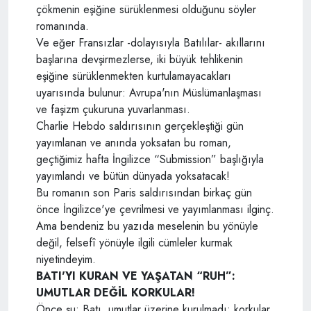
çökmenin eşiğine sürüklenmesi olduğunu söyler
romanında.
Ve eğer Fransızlar -dolayısıyla Batılılar- akıllarını
başlarına devşirmezlerse, iki büyük tehlikenin
eşiğine sürüklenmekten kurtulamayacakları
uyarısında bulunur: Avrupa'nın Müslümanlaşması
ve faşizm çukuruna yuvarlanması.
Charlie Hebdo saldırısının gerçekleştiği gün
yayımlanan ve anında yoksatan bu roman,
geçtiğimiz hafta İngilizce “Submission” başlığıyla
yayımlandı ve bütün dünyada yoksatacak!
Bu romanın son Paris saldırısından birkaç gün
önce İngilizce'ye çevrilmesi ve yayımlanması ilginç.
Ama bendeniz bu yazıda meselenin bu yönüyle
değil, felsefî yönüyle ilgili cümleler kurmak
niyetindeyim.
BATI'YI KURAN VE YAŞATAN “RUH”:
UMUTLAR DEĞİL KORKULAR!
Önce şu: Batı, umutlar üzerine kurulmadı; korkular