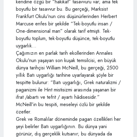
kendine özgü bir “hakikat” tasavvuru var; ama tek
boyutlu bir tasavvur bu. Bu gerçeği, Marksist
Frankfurt Okulu'nun cins düşünürlerinden Herbert
Marcuse enfes bir şekilde “Tek-boyutlu insan /
One-dimensional man” olarak tarif etmişti. Tek-
boyutlu toplum, tek-boyutlu düşünce, tek-boyutlu
uygarlık...
Çağımızın en parlak tarih ekollerinden Annales
Okulu'nun yaşayan son kuşak temsilcisi, en büyük
dünya tarihçisi William McNeill, bu gerçeği, 2500
yıllık Batı uygarlığı tarihine uyarlayarak şöyle bir
tespitte bulunur: “Batı uygarlığı, Grek naturalizmi /
paganizmi ile Hint mistisizmi arasında yaşanan bir
ifrat /abartı ve tefrit / ayartı hâdisesidir.”
McNeill'in bu tespiti, meseleyi özlü bir şekilde
özetler.
Grek ve Romalılar döneminde pagan özellikleri her
şeyi belirler Batı uygarlığının. Bu dünya yani
görünür, dış gerçeklik kutsanır; bu dünyada da