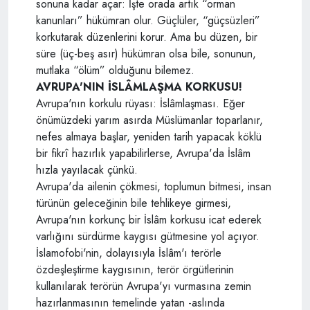
sonuna kadar açar: İşte orada artık “orman
kanunları” hükümran olur. Güçlüler, “güçsüzleri”
korkutarak düzenlerini korur. Ama bu düzen, bir
süre (üç-beş asır) hükümran olsa bile, sonunun,
mutlaka “ölüm” olduğunu bilemez.
AVRUPA'NIN İSLÂMLAŞMA KORKUSU!
Avrupa'nın korkulu rüyası: İslâmlaşması. Eğer
önümüzdeki yarım asırda Müslümanlar toparlanır,
nefes almaya başlar, yeniden tarih yapacak köklü
bir fikrî hazırlık yapabilirlerse, Avrupa'da İslâm
hızla yayılacak çünkü.
Avrupa'da ailenin çökmesi, toplumun bitmesi, insan
türünün geleceğinin bile tehlikeye girmesi,
Avrupa'nın korkunç bir İslâm korkusu icat ederek
varlığını sürdürme kaygısı gütmesine yol açıyor.
İslamofobi'nin, dolayısıyla İslâm'ı terörle
özdeşleştirme kaygısının, terör örgütlerinin
kullanılarak terörün Avrupa'yı vurmasına zemin
hazırlanmasının temelinde yatan -aslında