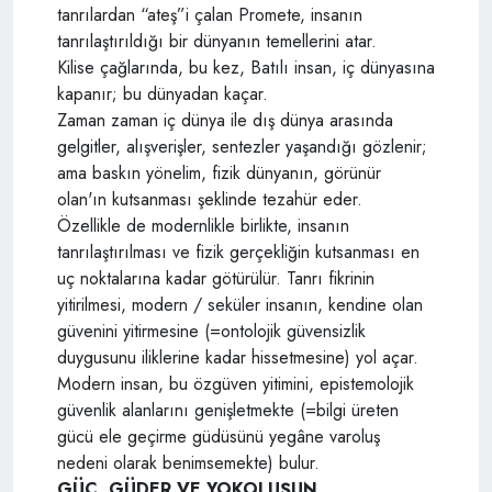
tanrılardan “ateş”i çalan Promete, insanın
tanrılaştırıldığı bir dünyanın temellerini atar.
Kilise çağlarında, bu kez, Batılı insan, iç dünyasına
kapanır; bu dünyadan kaçar.
Zaman zaman iç dünya ile dış dünya arasında
gelgitler, alışverişler, sentezler yaşandığı gözlenir;
ama baskın yönelim, fizik dünyanın, görünür
olan'ın kutsanması şeklinde tezahür eder.
Özellikle de modernlikle birlikte, insanın
tanrılaştırılması ve fizik gerçekliğin kutsanması en
uç noktalarına kadar götürülür. Tanrı fikrinin
yitirilmesi, modern / seküler insanın, kendine olan
güvenini yitirmesine (=ontolojik güvensizlik
duygusunu iliklerine kadar hissetmesine) yol açar.
Modern insan, bu özgüven yitimini, epistemolojik
güvenlik alanlarını genişletmekte (=bilgi üreten
gücü ele geçirme güdüsünü yegâne varoluş
nedeni olarak benimsemekte) bulur.
GÜÇ, GÜDER VE YOKOLUŞUN