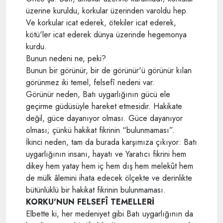
üzerine kuruldu, korkular üzerinden varoldu hep.
Ve korkular icat ederek, ötekiler icat ederek,
kötü'ler icat ederek dünya üzerinde hegemonya
kurdu.
Bunun nedeni ne, peki?
Bunun bir görünür, bir de görünür'ü görünür kılan
görünmez iki temel, felsefî nedeni var.
Görünür neden, Batı uygarlığının gücü ele
geçirme güdüsüyle hareket etmesidir. Hakikate
değil, güce dayanıyor olması. Güce dayanıyor
olması; çünkü hakikat fikrinin “bulunmaması”.
İkinci neden, tam da burada karşımıza çıkıyor: Batı
uygarlığının insanı, hayatı ve Yaratıcı fikrini hem
dikey hem yatay hem iç hem dış hem melekût hem
de mülk âlemini ihata edecek ölçekte ve derinlikte
bütünlüklü bir hakikat fikrinin bulunmaması.
KORKU'NUN FELSEFÎ TEMELLERİ
Elbette ki, her medeniyet gibi Batı uygarlığının da