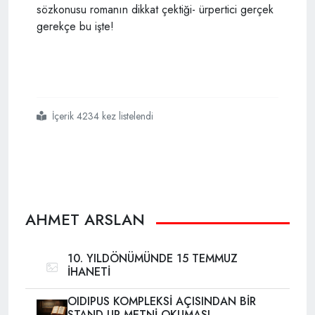
sözkonusu romanın dikkat çektiği- ürpertici gerçek
gerekçe bu işte!
İçerik 4234 kez listelendi
#21
#yüzyıl
#fransız
#devrimi
#islâm
AHMET ARSLAN
10. YILDÖNÜMÜNDE 15 TEMMUZ
İHANETİ
OIDIPUS KOMPLEKSİ AÇISINDAN BİR
STAND-UP METNİ OKUMASI