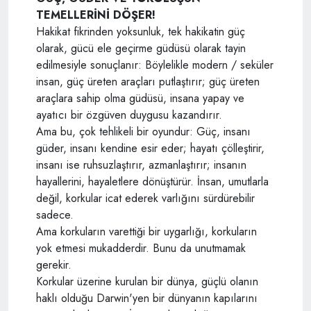
TEMELLERİNİ DÖŞER!
Hakikat fikrinden yoksunluk, tek hakikatin güç
olarak, gücü ele geçirme güdüsü olarak tayin
edilmesiyle sonuçlanır: Böylelikle modern / seküler
insan, güç üreten araçları putlaştırır; güç üreten
araçlara sahip olma güdüsü, insana yapay ve
ayatıcı bir özgüven duygusu kazandırır.
Ama bu, çok tehlikeli bir oyundur: Güç, insanı
güder, insanı kendine esir eder; hayatı çölleştirir,
insanı ise ruhsuzlaştırır, azmanlaştırır; insanın
hayallerini, hayaletlere dönüştürür. İnsan, umutlarla
değil, korkular icat ederek varlığını sürdürebilir
sadece.
Ama korkuların varettiği bir uygarlığı, korkuların
yok etmesi mukadderdir. Bunu da unutmamak
gerekir.
Korkular üzerine kurulan bir dünya, güçlü olanın
haklı olduğu Darwin'yen bir dünyanın kapılarını