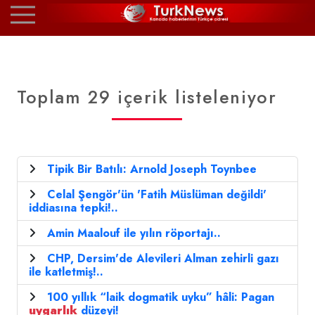
Toplam 29 içerik listeleniyor
Tipik Bir Batılı: Arnold Joseph Toynbee
Celal Şengör'ün 'Fatih Müslüman değildi'
iddiasına tepki!..
Amin Maalouf ile yılın röportajı..
CHP, Dersim'de Alevileri Alman zehirli gazı
ile katletmiş!..
100 yıllık “laik dogmatik uyku” hâli: Pagan
uygarlık
düzeyi!