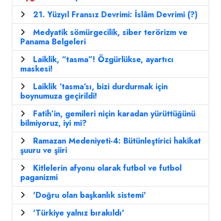
21. Yüzyıl Fransız Devrimi: İslâm Devrimi (?)
Medyatik sömürgecilik, siber terörizm ve
Panama Belgeleri
Laiklik, “tasma”! Özgürlükse, ayartıcı
maskesi!
Laiklik ‘tasma’sı, bizi durdurmak için
boynumuza geçirildi!
Fatih’in, gemileri niçin karadan yürüttüğünü
bilmiyoruz, iyi mi?
Ramazan Medeniyeti-4: Bütünleştirici hakikat
şuuru ve şiiri
Kitlelerin afyonu olarak futbol ve futbol
paganizmi
'Doğru olan başkanlık sistemi'
'Türkiye yalnız bırakıldı'