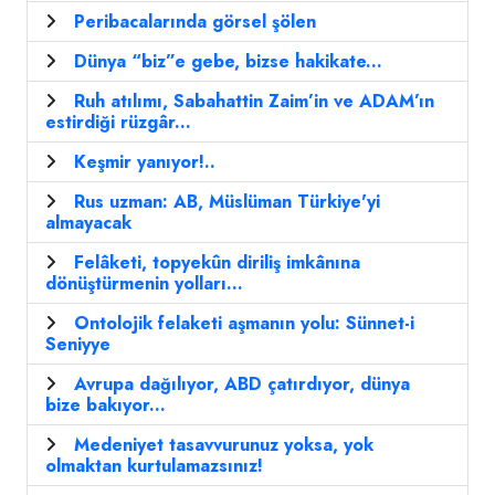
Peribacalarında görsel şölen
Dünya “biz”e gebe, bizse hakikate...
Ruh atılımı, Sabahattin Zaim’in ve ADAM’ın
estirdiği rüzgâr...
Keşmir yanıyor!..
Rus uzman: AB, Müslüman Türkiye'yi
almayacak
Felâketi, topyekûn diriliş imkânına
dönüştürmenin yolları...
Ontolojik felaketi aşmanın yolu: Sünnet-i
Seniyye
Avrupa dağılıyor, ABD çatırdıyor, dünya
bize bakıyor...
Medeniyet tasavvurunuz yoksa, yok
olmaktan kurtulamazsınız!