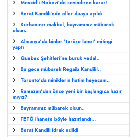
Mescid-i Nebevi'de sevindiren karar!
Berat Kandili'nde eller duaya açıldı
Kurbanınız makbul, bayramınız mübarek
olsun..
Almanya'da binler 'teröre lanet' mitingi
yaptı
Quebec Şehitleri'ne buruk veda!..
Bu gece mübarek Regaib Kandili!..
Toronto'da miniklerin hatim heyecanı..
Ramazan'dan önce yeni bir başlangıca hazır
mıyız?
Bayramınız mübarek olsun..
FETÖ ihanete böyle hazırlandı...
Berat Kandili idrak edildi