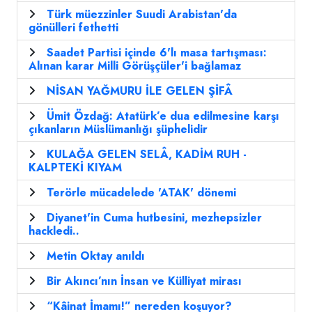
Türk müezzinler Suudi Arabistan'da
gönülleri fethetti
Saadet Partisi içinde 6'lı masa tartışması:
Alınan karar Milli Görüşçüler'i bağlamaz
NİSAN YAĞMURU İLE GELEN ŞİFÂ
Ümit Özdağ: Atatürk’e dua edilmesine karşı
çıkanların Müslümanlığı şüphelidir
KULAĞA GELEN SELÂ, KADİM RUH -
KALPTEKİ KIYAM
Terörle mücadelede 'ATAK' dönemi
Diyanet'in Cuma hutbesini, mezhepsizler
hackledi..
Metin Oktay anıldı
Bir Akıncı’nın İnsan ve Külliyat mirası
“Kâinat İmamı!” nereden koşuyor?