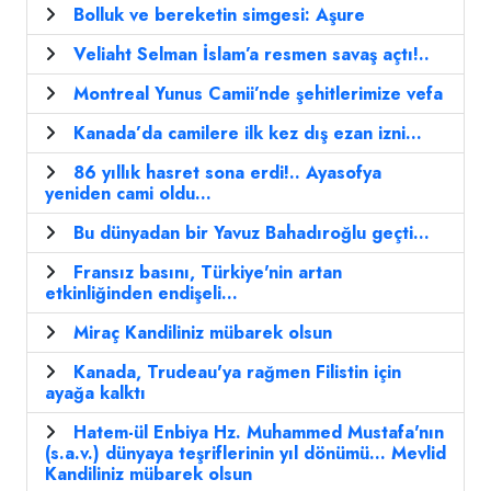
Bolluk ve bereketin simgesi: Aşure
Veliaht Selman İslam’a resmen savaş açtı!..
Montreal Yunus Camii’nde şehitlerimize vefa
Kanada’da camilere ilk kez dış ezan izni...
86 yıllık hasret sona erdi!.. Ayasofya
yeniden cami oldu...
Bu dünyadan bir Yavuz Bahadıroğlu geçti...
Fransız basını, Türkiye'nin artan
etkinliğinden endişeli...
Miraç Kandiliniz mübarek olsun
Kanada, Trudeau'ya rağmen Filistin için
ayağa kalktı
Hatem-ül Enbiya Hz. Muhammed Mustafa'nın
(s.a.v.) dünyaya teşriflerinin yıl dönümü... Mevlid
Kandiliniz mübarek olsun