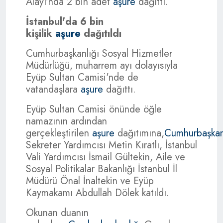
Alayı'nda 2 bin adet
aşure
dağıttı.
İstanbul'da 6 bin
kişilik
aşure
dağıtıldı
Cumhurbaşkanlığı Sosyal Hizmetler
Müdürlüğü, muharrem ayı dolayısıyla
Eyüp Sultan Camisi'nde de
vatandaşlara
aşure
dağıttı.
Eyüp Sultan Camisi önünde öğle
namazının ardından
gerçekleştirilen
aşure
dağıtımına,
Cumhurbaşkan
Sekreter Yardımcısı Metin Kıratlı, İstanbul
Vali Yardımcısı İsmail Gültekin, Aile ve
Sosyal Politikalar Bakanlığı İstanbul İl
Müdürü Önal İnaltekin ve Eyüp
Kaymakamı Abdullah Dölek katıldı.
Okunan duanın