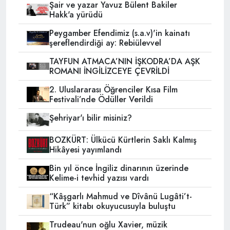
Şair ve yazar Yavuz Bülent Bakiler
Hakk'a yürüdü
Peygamber Efendimiz (s.a.v)'in kainatı
şereflendirdiği ay: Rebiülevvel
TAYFUN ATMACA’NIN İŞKODRA’DA AŞK
ROMANI İNGİLİZCEYE ÇEVRİLDİ
2. Uluslararası Öğrenciler Kısa Film
Festivali’nde Ödüller Verildi
Şehriyar'ı bilir misiniz?
BOZKÜRT: Ülkücü Kürtlerin Saklı Kalmış
Hikâyesi yayımlandı
Bin yıl önce İngiliz dinarının üzerinde
Kelime-i tevhid yazısı vardı
“Kâşgarlı Mahmud ve Dîvânü Lugâti’t-
Türk” kitabı okuyucusuyla buluştu
Trudeau'nun oğlu Xavier, müzik