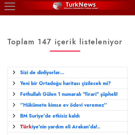
Toplam 147 içerik listeleniyor
Sizi de dinliyorlar...
Yeni bir Ortadoğu haritası çizilecek mi?
Fethullah Gülen 1 numaralı "firari" şüpheli!
''Hükümete kimse ev ödevi veremez''
BM Suriye'de etkisiz kaldı
Türk
iye'nin yardım eli Arakan'da!..