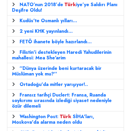
NATO’nun 2018’de
Türk
iye’ye Saldırı Planı
Deşifre Oldu!
Kudüs'te Osmanlı yılları...
2 yeni KHK yayınlandı...
FETÖ ihanete böyle hazırlandı...
Filistin'i destekleyen Haredi Yahudilerinin
mahallesi: Mea She'arim
''Dünya üzerinde beni kurtaracak bir
Müslüman yok mu?''
Ortadoğu'da mitler yarışıyor!..
Fransız tarihçi Duclert: Fransa, Ruanda
soykırımı sırasında izlediği siyaset nedeniyle
özür dilemeli
Washington Post:
Türk
SİHA'ları,
Moskova'da alarma neden oldu