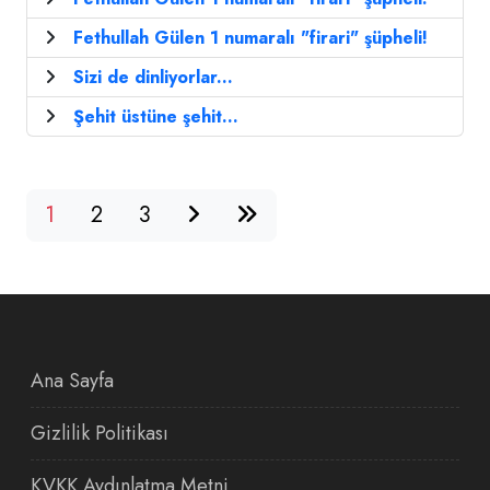
Fethullah Gülen 1 numaralı "firari" şüpheli!
Sizi de dinliyorlar...
Şehit üstüne şehit...
1
2
3
Ana Sayfa
Gizlilik Politikası
KVKK Aydınlatma Metni