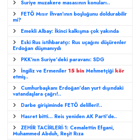
Suriye muzakere masasının konuları..
FETÖ Mısır İhvan'ının boşluğunu doldurabilir
mi?
Emekli Albay: İkinci kalkışma çok yakında
Eski Rus istihbaratçı: Rus uçağını düşürenler
Erdoğan düşmanıydı
PKK'nın Suriye'deki paravanı: SDG
İngiliz ve Ermeniler
15
bin
Mehmetçiği
kör
etmiş..
Cumhurbaşkanı Erdoğan'dan yurt dışındaki
vatandaşlara çağrı!..
Darbe girişiminde FETÖ delilleri!..
Hasret bitti... Reis yeniden AK Parti'de..
ZEHİR TACİRLERİ-1: Cemalettin Efgani,
Muhammed Abduh, Reşit Rıza