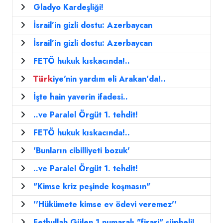
Gladyo Kardeşliği!
İsrail’in gizli dostu: Azerbaycan
İsrail’in gizli dostu: Azerbaycan
FETÖ hukuk kıskacında!..
Türk
iye'nin yardım eli Arakan'da!..
İşte hain yaverin ifadesi..
..ve Paralel Örgüt 1. tehdit!
FETÖ hukuk kıskacında!..
'Bunların cibilliyeti bozuk'
..ve Paralel Örgüt 1. tehdit!
"Kimse kriz peşinde koşmasın"
''Hükümete kimse ev ödevi veremez''
Fethullah Gülen 1 numaralı "firari" şüpheli!