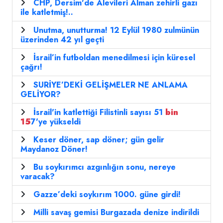
CHP, Dersim'de Alevileri Alman zehirli gazı
ile katletmiş!..
Unutma, unutturma! 12 Eylül 1980 zulmünün
üzerinden 42 yıl geçti
İsrail’in futboldan menedilmesi için küresel
çağrı!
SURİYE’DEKİ GELİŞMELER NE ANLAMA
GELİYOR?
İsrail'in katlettiği Filistinli sayısı 51
bin
15
7'ye yükseldi
Keser döner, sap döner; gün gelir
Maydanoz Döner!
Bu soykırımcı azgınlığın sonu, nereye
varacak?
Gazze’deki soykırım 1000. güne girdi!
Milli savaş gemisi Burgazada denize indirildi