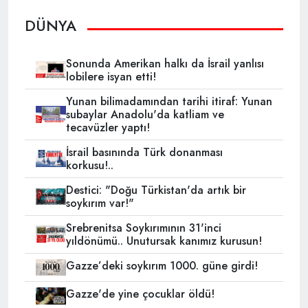
DÜNYA
Sonunda Amerikan halkı da İsrail yanlısı
lobilere isyan etti!
Yunan bilimadamından tarihi itiraf: Yunan
subaylar Anadolu'da katliam ve
tecavüzler yaptı!
İsrail basınında Türk donanması
korkusu!..
Destici: "Doğu Türkistan'da artık bir
soykırım var!"
Srebrenitsa Soykırımının 31'inci
yıldönümü.. Unutursak kanımız kurusun!
Gazze’deki soykırım 1000. güne girdi!
Gazze'de yine çocuklar öldü!