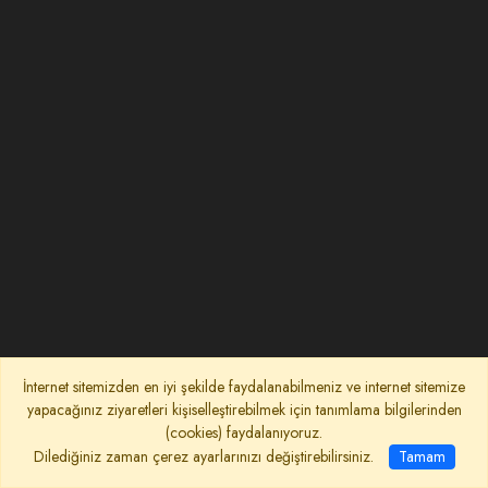
İnternet sitemizden en iyi şekilde faydalanabilmeniz ve internet sitemize
yapacağınız ziyaretleri kişiselleştirebilmek için tanımlama bilgilerinden
(cookies) faydalanıyoruz.
Dilediğiniz zaman çerez ayarlarınızı değiştirebilirsiniz.
Tamam