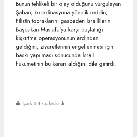
Bunun tehlikeli bir olay olduğunu vurgulayan
Şaban, koordinasyona yönelik reddin,
Filistin topraklarını gasbeden İsraillilerin
Başbakan Mustafa'ya karşı başlattığı
kışkırtma operasyonunun ardından
geldiğini, ziyaretlerinin engellenmesi için
baskı yapılması sonucunda İsrail
hükümetinin bu kararı aldığını dile getirdi.
İçerik 614 kez listelendi
#gazze
#israil
#çocuk katliamı
#soykırım