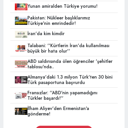
Yunan amiralden Türkiye yorumu!
Pakistan: Nükleer başlıklarımız
Türkiye'nin emrindedir!
İran'da kim kimdir
Talabani: ''Kürtlerin İran'da kullanılması
büyük bir hata olur''
ABD saldırısında ölen öğrenciler 'şehitler
tablosu'nda..
Almanya'daki 1.3 milyon Türk'ten 30 bini
Türk pasaportuna başvurdu
Fransızlar: ''ABD'nin yapamadığını
Türkler başardı!''
İlham Aliyev'den Ermenistan'a
gönderme!