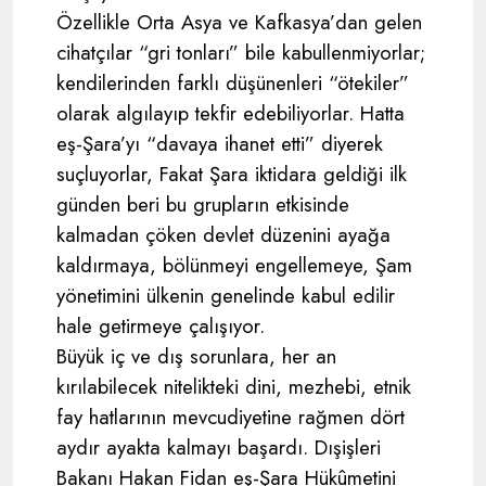
Özellikle Orta Asya ve Kafkasya’dan gelen
cihatçılar “gri tonları” bile kabullenmiyorlar;
kendilerinden farklı düşünenleri “ötekiler”
olarak algılayıp tekfir edebiliyorlar. Hatta
eş-Şara’yı “davaya ihanet etti” diyerek
suçluyorlar, Fakat Şara iktidara geldiği ilk
günden beri bu grupların etkisinde
kalmadan çöken devlet düzenini ayağa
kaldırmaya, bölünmeyi engellemeye, Şam
yönetimini ülkenin genelinde kabul edilir
hale getirmeye çalışıyor.
Büyük iç ve dış sorunlara, her an
kırılabilecek nitelikteki dini, mezhebi, etnik
fay hatlarının mevcudiyetine rağmen dört
aydır ayakta kalmayı başardı. Dışişleri
Bakanı Hakan Fidan eş-Şara Hükûmetini