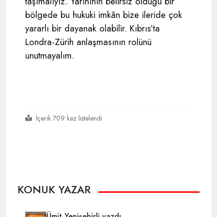
taşımalıyız. Yarınının belirsiz olduğu bir
bölgede bu hukuki imkân bize ileride çok
yararlı bir dayanak olabilir. Kıbrıs’ta
Londra-Zürih anlaşmasının rolünü
unutmayalım.
İçerik 709 kez listelendi
#suriye deki
#gelişmeler
#ne
#anlama
#geliyor
KONUK YAZAR
Ümit Yenişehirli yazdı