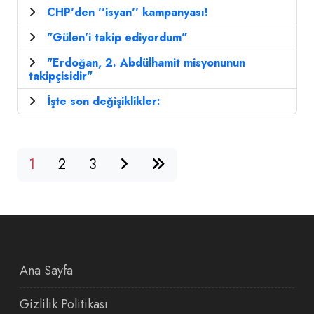
CHP'den ''isyan'' kampanyası!
"Gülen'i takip ediyordum"
"Erdoğan, 2. Abdülhamit misyonunun
takipçisidir"
İşte son değişiklikler:
1
2
3
Ana Sayfa
Gizlilik Politikası