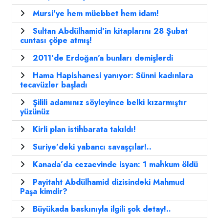
Mursi'ye hem müebbet hem idam!
Sultan Abdülhamid'in kitaplarını 28 Şubat
cuntası çöpe atmış!
2011'de Erdoğan'a bunları demişlerdi
Hama Hapishanesi yanıyor: Sünni kadınlara
tecavüzler başladı
Şilili adamınız söyleyince belki kızarmıştır
yüzünüz
Kirli plan istihbarata takıldı!
Suriye’deki yabancı savaşçılar!..
Kanada’da cezaevinde isyan: 1 mahkum öldü
Payitaht Abdülhamid dizisindeki Mahmud
Paşa kimdir?
Büyükada baskınıyla ilgili şok detay!..