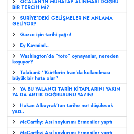
ÖCALAN’IN MUHATAP ALINMASI DOĞRU
BİR TERCİH Mİ?
SURİYE’DEKİ GELİŞMELER NE ANLAMA
GELİYOR?
Gazze için tarihi çağrı!
Ey Kavmim!..
Washington’da “toto” oynayanlar, nereden
koşuyor?
Talabani: ''Kürtlerin İran'da kullanılması
büyük bir hata olur''
YA BU YALANCI TARİH KİTAPLARINI YAKIN
YA DA ARTIK DOĞRUSUNU YAZIN!
Hakan Albayrak'tan tarihe not düşülecek
yazı..
McCarthy: Asıl soykırımı Ermeniler yaptı
McCarthy: Asıl soykırımı Ermeniler yaptı