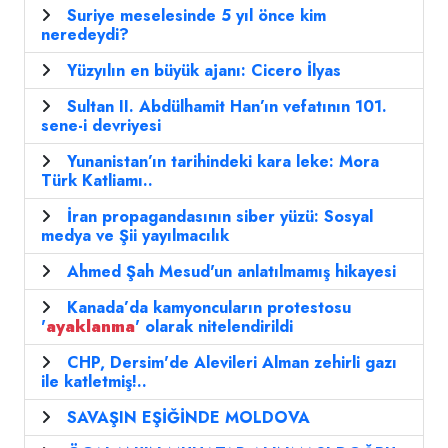
Suriye meselesinde 5 yıl önce kim
neredeydi?
Yüzyılın en büyük ajanı: Cicero İlyas
Sultan II. Abdülhamit Han’ın vefatının 101.
sene-i devriyesi
Yunanistan’ın tarihindeki kara leke: Mora
Türk Katliamı..
İran propagandasının siber yüzü: Sosyal
medya ve Şii yayılmacılık
Ahmed Şah Mesud'un anlatılmamış hikayesi
Kanada’da kamyoncuların protestosu
'
ayaklanma
' olarak nitelendirildi
CHP, Dersim'de Alevileri Alman zehirli gazı
ile katletmiş!..
SAVAŞIN EŞİĞİNDE MOLDOVA