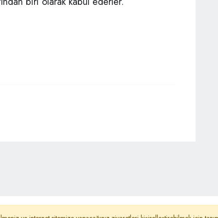
ndan biri olarak kabul ederler.
ydınlatma Metni
Reklam
Haber Gönder