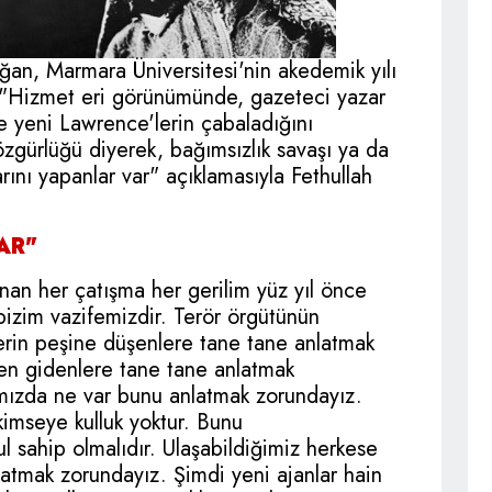
n, Marmara Üniversitesi'nin akedemik yılı
, "Hizmet eri görünümünde, gazeteci yazar
yeni Lawrence'lerin çabaladığını
zgürlüğü diyerek, bağımsızlık savaşı ya da
rını yapanlar var" açıklamasıyla Fethullah
AR"
an her çatışma her gerilim yüz yıl önce
bizim vazifemizdir. Terör örgütünün
rin peşine düşenlere tane tane anlatmak
en gidenlere tane tane anlatmak
ımızda ne var bunu anlatmak zorundayız.
kimseye kulluk yoktur. Bunu
 sahip olmalıdır. Ulaşabildiğimiz herkese
atmak zorundayız. Şimdi yeni ajanlar hain