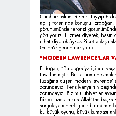
Cumhurbaşkanı Recep Tayyip Erdoğa
açılış töreninde konuştu. Erdoğan
görünümünde terörist görünümünde 
görüyoruz. Hizmet diyerek, basın ö
cihat diyerek Sykes-Picot anlaşmala
Gülen'e gönderme yaptı.
"MODERN LAWRENCE'LAR V
Erdoğan, "Bu coğrafya içinde yaşan
tasarlanmıştır. Bu tasarımı bozmak 
tuzağına düşen modern lawrence'le
zorundayız. Pensilvanya'nın peşind
zorundayız. Bizim uluhiyet anlayış
Bizim inancımızda Allah'tan başka 
sorgulayabilecek güce bir mümin kul
bu büyük oyunu, büyük kumpası anl