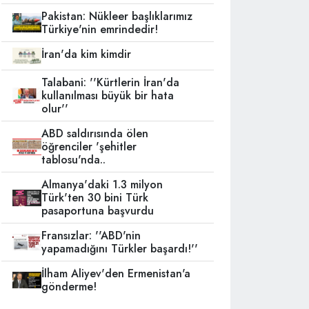
Pakistan: Nükleer başlıklarımız
Türkiye'nin emrindedir!
İran'da kim kimdir
Talabani: ''Kürtlerin İran'da
kullanılması büyük bir hata
olur''
ABD saldırısında ölen
öğrenciler 'şehitler
tablosu'nda..
Almanya'daki 1.3 milyon
Türk'ten 30 bini Türk
pasaportuna başvurdu
Fransızlar: ''ABD'nin
yapamadığını Türkler başardı!''
İlham Aliyev'den Ermenistan'a
gönderme!