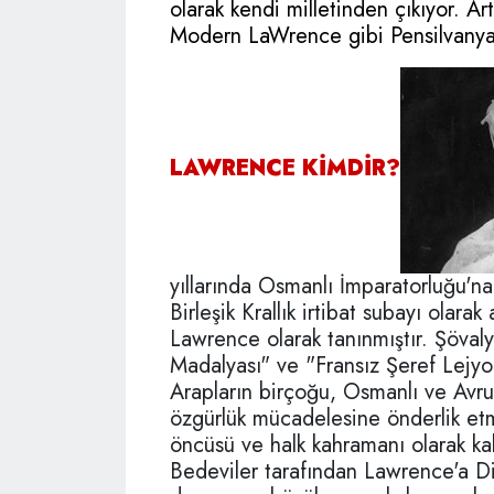
olarak kendi milletinden çıkıyor. Ar
Modern LaWrence gibi Pensilvanya'd
LAWRENCE KİMDİR?
yıllarında Osmanlı İmparatorluğu'n
Birleşik Krallık irtibat subayı olara
Lawrence olarak tanınmıştır. Şövaly
Madalyası" ve "Fransız Şeref Lejyon
Arapların birçoğu, Osmanlı ve Avrup
özgürlük mücadelesine önderlik etm
öncüsü ve halk kahramanı olarak ka
Bedeviler tarafından Lawrence'a Dina