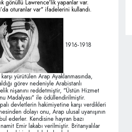
tık gönüllü Lawrence'lik yapanlar var.
a oturanlar var" ifadelerini kullandı.
1916-1918
a karşı yürütülen Arap Ayaklanmasında,
k aldığı görev nedeniyle Arabistanlı
elik nişanını reddetmiştir, "Üstün Hizmet
u Madalyası" ile ödüllendirilmiştir.
alı devletlerin hakimiyetine karşı verdikleri
esinden dolayı onu, Arap ulusal uyanışının
bul ederler. Kendisine hayran bazı
mit Emir lakabı verilmiştir. Britanyalılar