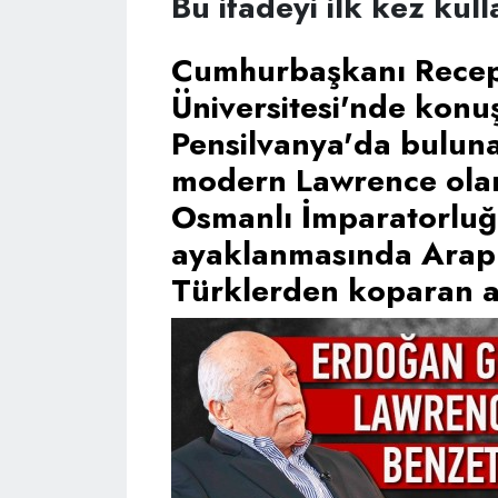
Bu ifadeyi ilk kez kull
Cumhurbaşkanı Recep
Üniversitesi'nde konu
Pensilvanya'da buluna
modern Lawrence olar
Osmanlı İmparatorluğ
ayaklanmasında Arapl
Türklerden koparan ad