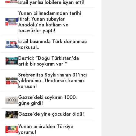
İsrail yanlısı lobilere isyan etti!
Yunan bilimadamından tarihi
itiraf: Yunan subaylar
Anadolu'da katliam ve
tecavüzler yaptı!
İsrail basınında Türk donanması
korkusu!..
Destici: "Doğu Türkistan'da
artık bir soykırım var!"
Srebrenitsa Soykırımının 31'inci
yıldönümü.. Unutursak kanımız
kurusun!
Gazze’deki soykırım 1000.
güne girdi!
Gazze'de yine çocuklar öldü!
Yunan amiralden Türkiye
yorumu!