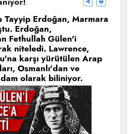
anıyor!
 Tayyip Erdoğan, Marmara
ştu. Erdoğan,
n Fethullah Gülen'i
ak niteledi. Lawrence,
u'na karşı yürütülen Arap
arı, Osmanlı'dan ve
am olarak biliniyor.