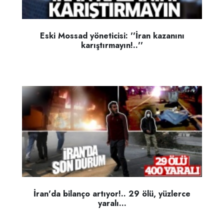
Eski Mossad yöneticisi: ''İran kazanını
karıştırmayın!..''
İran'da bilanço artıyor!.. 29 ölü, yüzlerce
yaralı...