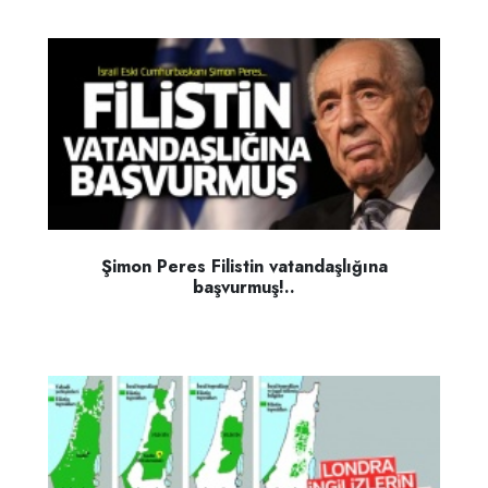
Şimon Peres Filistin vatandaşlığına
başvurmuş!..