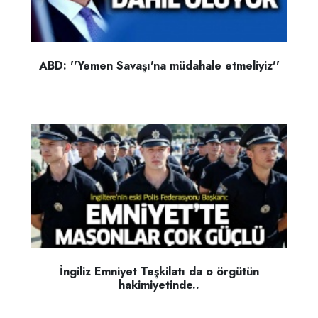
ABD: ''Yemen Savaşı'na müdahale etmeliyiz''
İngiliz Emniyet Teşkilatı da o örgütün
hakimiyetinde..