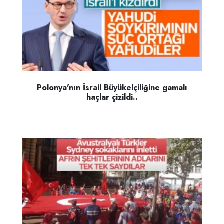
Polonya'nın İsrail Büyükelçiliğine gamalı
haçlar çizildi..