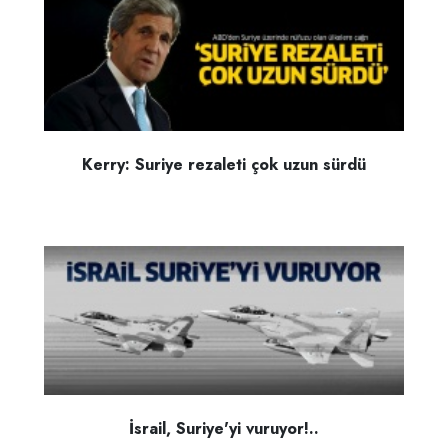
Kerry: Suriye rezaleti çok uzun sürdü
İsrail, Suriye'yi vuruyor!..