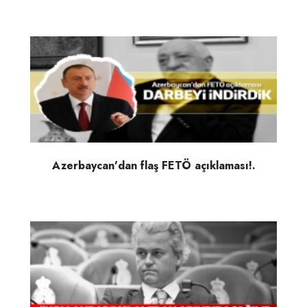
Azerbaycan'dan flaş FETÖ açıklaması!.