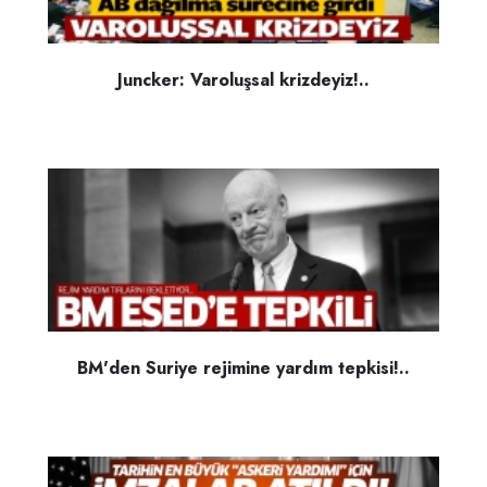
Juncker: Varoluşsal krizdeyiz!..
BM'den Suriye rejimine yardım tepkisi!..