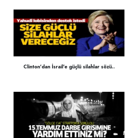
Clinton'dan İsrail'e güçlü silahlar sözü..