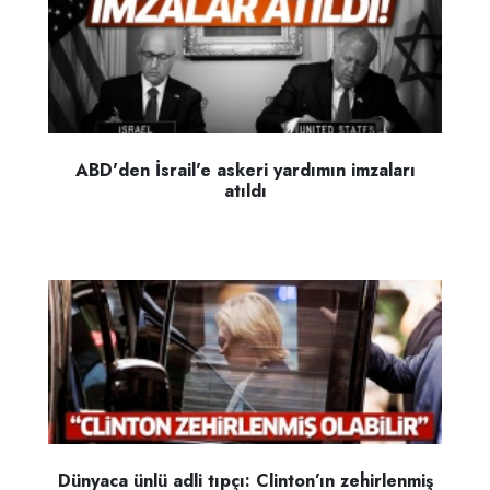
ABD'den İsrail'e askeri yardımın imzaları
atıldı
Dünyaca ünlü adli tıpçı: Clinton’ın zehirlenmiş