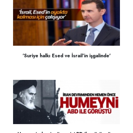
'Suriye halkı Esed ve İsrail'in işgalinde'