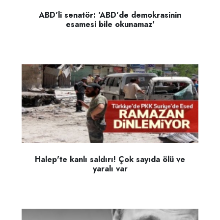
ABD'li senatör: 'ABD'de demokrasinin
esamesi bile okunamaz'
Halep'te kanlı saldırı! Çok sayıda ölü ve
yaralı var