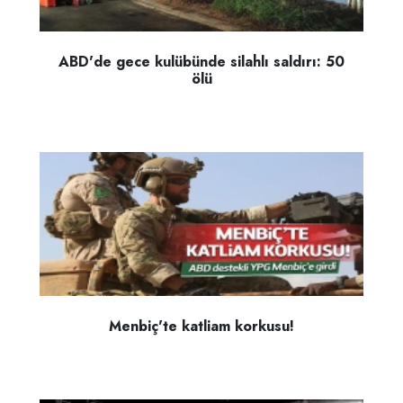
ABD'de gece kulübünde silahlı saldırı: 50
ölü
Menbiç'te katliam korkusu!