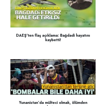
DAEŞ'ten flaş açıklama: Bağdadi hayatını
kaybetti!
Yunanistan’da mülteci olmak, ölümden