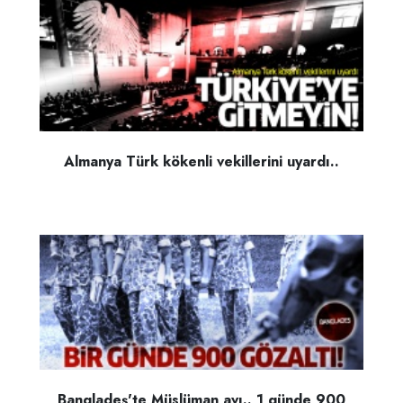
Almanya Türk kökenli vekillerini uyardı..
Bangladeş'te Müslüman avı.. 1 günde 900