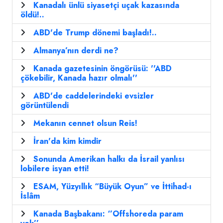
Kanadalı ünlü siyasetçi uçak kazasında
öldü!..
ABD'de Trump dönemi başladı!..
Almanya’nın derdi ne?
Kanada gazetesinin öngörüsü: ''ABD
çökebilir, Kanada hazır olmalı''
ABD'de caddelerindeki evsizler
görüntülendi
Mekanın cennet olsun Reis!
İran'da kim kimdir
Sonunda Amerikan halkı da İsrail yanlısı
lobilere isyan etti!
ESAM, Yüzyıllık “Büyük Oyun” ve İttihad-ı
İslâm
Kanada Başbakanı: ‘’Offshoreda param