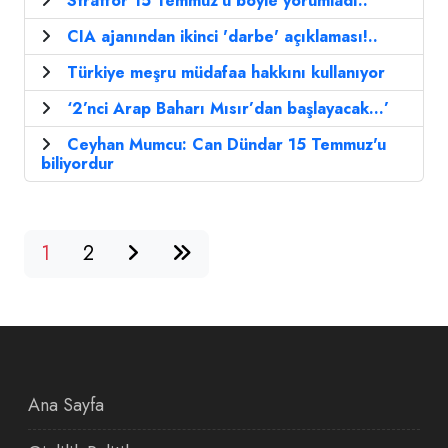
Stratfor 15 Temmuz'u böyle yorumladı..
CIA ajanından ikinci 'darbe' açıklaması!..
Türkiye meşru müdafaa hakkını kullanıyor
‘2’nci Arap Baharı Mısır’dan başlayacak...’
Ceyhan Mumcu: Can Dündar 15 Temmuz'u
biliyordur
1
2
Ana Sayfa