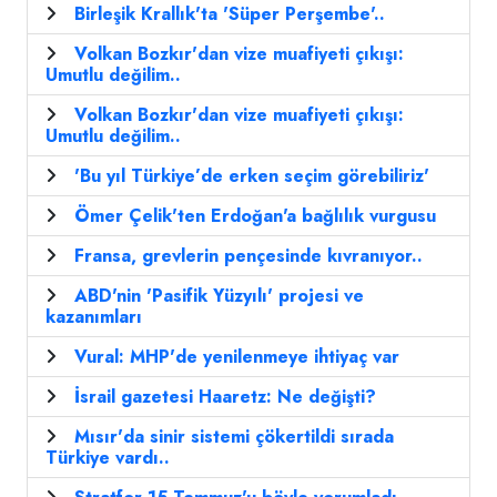
Birleşik Krallık'ta 'Süper Perşembe'..
Volkan Bozkır'dan vize muafiyeti çıkışı:
Umutlu değilim..
Volkan Bozkır'dan vize muafiyeti çıkışı:
Umutlu değilim..
'Bu yıl Türkiye’de erken seçim görebiliriz'
Ömer Çelik'ten Erdoğan'a bağlılık vurgusu
Fransa, grevlerin pençesinde kıvranıyor..
ABD'nin 'Pasifik Yüzyılı' projesi ve
kazanımları
Vural: MHP'de yenilenmeye ihtiyaç var
İsrail gazetesi Haaretz: Ne değişti?
Mısır'da sinir sistemi çökertildi sırada
Türkiye vardı..