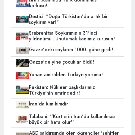
korkusu!..
Destici: "Doğu Türkistan'da artık bir
soykırım var!"
Srebrenitsa Soykırımının 31'inci
yıldönümü.. Unutursak kanımız kurusun!
Gazze’deki soykırım 1000. güne girdi!
Gazze'de yine çocuklar öldü!
Yunan amiralden Türkiye yorumu!
Pakistan: Nükleer başlıklarımız
Türkiye'nin emrindedir!
İran'da kim kimdir
Talabani: ''Kürtlerin İran'da kullanılması
büyük bir hata olur''
ABD saldırısında ölen öğrenciler 'şehitler