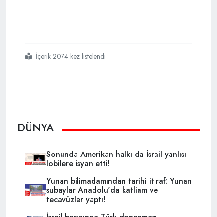
İçerik 2074 kez listelendi
#abdde
#caddelerindeki
#evsizler
#görüntülendi
DÜNYA
Sonunda Amerikan halkı da İsrail yanlısı
lobilere isyan etti!
Yunan bilimadamından tarihi itiraf: Yunan
subaylar Anadolu'da katliam ve
tecavüzler yaptı!
İsrail basınında Türk donanması