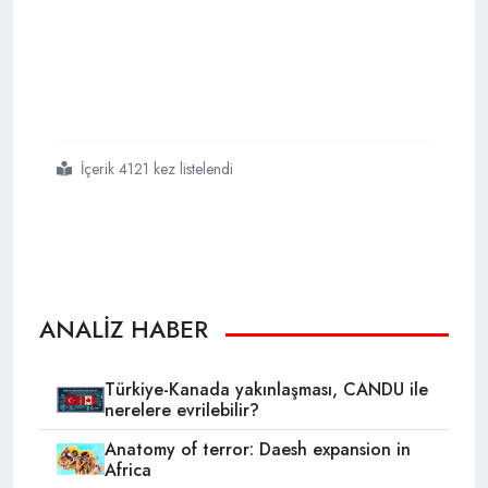
İçerik 4121 kez listelendi
#almanya nın
#derdi
#ne
ANALİZ HABER
Türkiye-Kanada yakınlaşması, CANDU ile
nerelere evrilebilir?
Anatomy of terror: Daesh expansion in
Africa