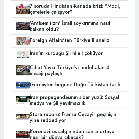
7 soruda Hindistan-Kanada krizi: "Modi,
çetelerle çalışıyor"
'Antisemitizm' İsrail soykırımına nasıl
kalkan oldu?
Foreign Affairs'tan Türkiye'li analiz
İran'ın kurduğu Şii hilali çöküyor
Cihat Yaycı Türkiye'yi hedef alan 4
mesajı paylaştı
Geçmişten bugüne Doğu Türkistan tarihi
İran propagandasının siber yüzü: Sosyal
medya ve Şii yayılmacılık
Stora raporu: Fransa Cezayir geçmişini
yine reddediyor
Koronavirüs salgınından sonra ortaya
nasıl bir dünya çıkacak?