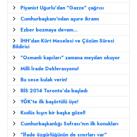
Piyanist Uğurlu'dan "Gazze" çağrısı
Cumhurbaşkanı'ndan aşure ikramı
Ezber bozmaya devam...
İHH'dan Kürt Meselesi ve Çözüm Süreci
Bildirisi
"Osmanlı kapıları" zamana meydan okuyor
Milli İrade Deklerasyonu!
Bu sese kulak verin!
RİS 2014 Toronto’da başladı
YÖK'te ilk başörtülü üye!
Kudüs kışın bir başka güzel!
Cumhurbaşkanlığı Sofrası'nın ilk konukları
"İfade özgürlüğünün de sınırları var"