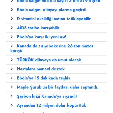
Ebola salgınında ölü sayısı 3 bin 879'a çıktı
Ebola salgını dünyayı alarma geçirdi
D vitamini eksikliği astımı tetikleyebilir
AİDS tarihe karışabilir
Ebola'ya karşı iki yeni aşı!
Kanada’da su şebekesine 28 ton mazot
karıştı
TÜRKÖK dünyaya da umut olacak
Hastalara manevi destek
Ebola'ya 15 dakikada teşhis
Maple Şurub'un bir faydası daha saptandı..
Şarbon krizi Kanada'ya sıçradı!
Ayrandan 12 milyon dolar köpürttük