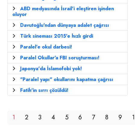
ABD medyasında İsrail'i eleştiren işinden
oluyor
Davutoğlu'ndan dünyaya adalet çağrısı
Türk sineması 2015'e hızlı girdi
Paralel'e okul darbesi!
Paralel Okullar'a FBI soruşturması!
Japonya'da İslamofobi yok!
"Paralel yapı" okullarını kapatma çağrısı
Fatih'in sırrı çözüldü!
1
2
3
4
5
6
7
8
9