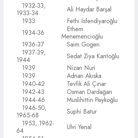
1932-33,
Ali Haydar Barşal
1933-34
1933
Fethi İsfendiyaroğlu
Ethem
1934-36
Menemencioğlu
1936-37
Saim Gogen
1937-39,
Sedat Ziya Kantoğlu
1944
1939
Nizan Nuri
1939
Adnan Akıska
1940-42
Tevfik Ali Çınar
1942-43
Osman Dardağan
1944-46
Muslihittin Peykoğlu
1946-50,
Suphi Batur
1965-68
1953, 1962-
Ulvi Yenal
64