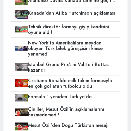
Alphonso Davies Kanada tarihine geçti!..
Kanada'dan Atiba Hutchinson açıklaması
Teknik direktör formayı giyip kendisini
oyuna aldı!
New York'ta Amerikalılara meydan
okuyan Türk bilek güreşçisini kimse
yenemedi
İstanbul Grand Prix'sini Valtteri Bottas
kazandı
Cristiano Ronaldo milli takım formasıyla
en çok gol atan futbolcu oldu
Formula 1 yeniden Türkiye'de...
Çinliler, Mesut Özil'in açıklamalarını
hazmedemedi!
Mesut Özil'den Doğu Türkistan mesajı