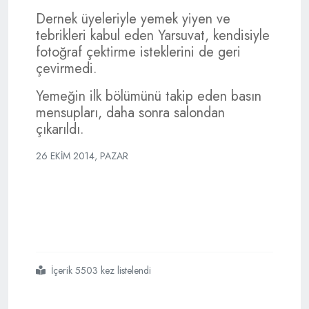
Dernek üyeleriyle yemek yiyen ve
tebrikleri kabul eden Yarsuvat, kendisiyle
fotoğraf çektirme isteklerini de geri
çevirmedi.
Yemeğin ilk bölümünü takip eden basın
mensupları, daha sonra salondan
çıkarıldı.
26 EKIM 2014, PAZAR
İçerik 5503 kez listelendi
#galatasarayda
#yarsuvat
#dönemi