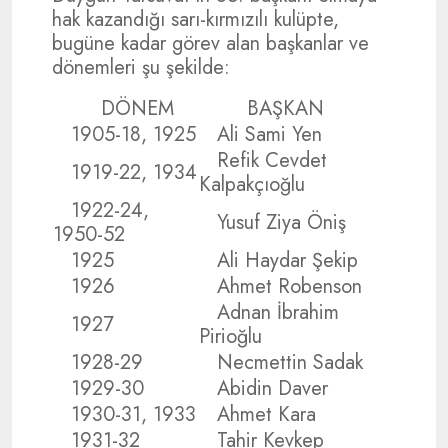
hak kazandığı sarı-kırmızılı kulüpte,
bugüne kadar görev alan başkanlar ve
dönemleri şu şekilde:
DÖNEM
BAŞKAN
1905-18, 1925
Ali Sami Yen
Refik Cevdet
1919-22, 1934
Kalpakçıoğlu
1922-24,
Yusuf Ziya Öniş
1950-52
1925
Ali Haydar Şekip
1926
Ahmet Robenson
Adnan İbrahim
1927
Pirioğlu
1928-29
Necmettin Sadak
1929-30
Abidin Daver
1930-31, 1933
Ahmet Kara
1931-32
Tahir Kevkep