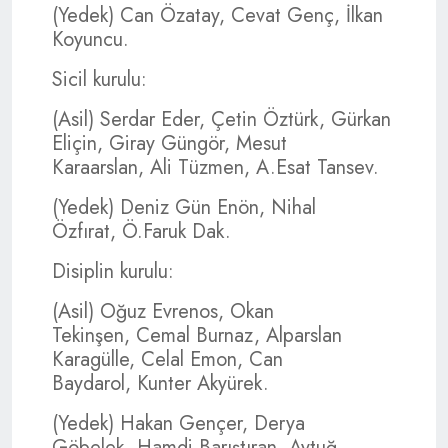
(Yedek) Can Özatay, Cevat Genç, İlkan
Koyuncu.
Sicil kurulu:
(Asil) Serdar Eder, Çetin Öztürk, Gürkan
Eliçin, Giray Güngör, Mesut
Karaarslan, Ali Tüzmen, A.Esat Tansev.
(Yedek) Deniz Gün Enön, Nihal
Özfırat, Ö.Faruk Dak.
Disiplin kurulu:
(Asil) Oğuz Evrenos, Okan
Tekinşen, Cemal Burnaz, Alparslan
Karagülle, Celal Emon, Can
Baydarol, Kunter Akyürek.
(Yedek) Hakan Gençer, Derya
Göbelek, Hamdi Barıştıran, Aytuğ