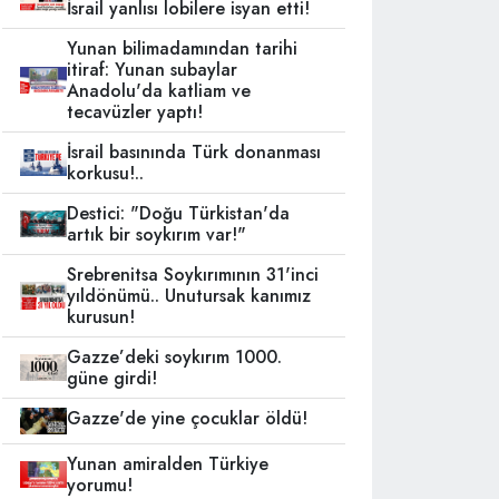
İsrail yanlısı lobilere isyan etti!
Yunan bilimadamından tarihi
itiraf: Yunan subaylar
Anadolu'da katliam ve
tecavüzler yaptı!
İsrail basınında Türk donanması
korkusu!..
Destici: "Doğu Türkistan'da
artık bir soykırım var!"
Srebrenitsa Soykırımının 31'inci
yıldönümü.. Unutursak kanımız
kurusun!
Gazze’deki soykırım 1000.
güne girdi!
Gazze'de yine çocuklar öldü!
Yunan amiralden Türkiye
yorumu!