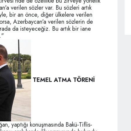
vesi'nde de özellikle bu zirveye yönelik
'a verilen sözler var. Bu sözleri artık
e, bir an önce, diğer ülkelere verilen
orsa, Azerbaycan'a verilen sözlerin de
orada da isteyeceğiz. Bu artık bir iane
."
TEMEL ATMA TÖRENİ
n, yaptığı konuşmasında Bakü-Tiflis-