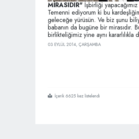
MİRASIDIR"
İşbirliği yapacağımız 
Temenni ediyorum ki bu kardeşliği
geleceğe yürüsün. Ve biz şunu biliyo
babanın da bugüne bir mirasıdır. B
birlikteliğimiz yine aynı kararlılık
03 EYLÜL 2014, ÇARŞAMBA
İçerik 6625 kez listelendi
#bu
#babanın
#bugüne
#mirasıdır
#ilham