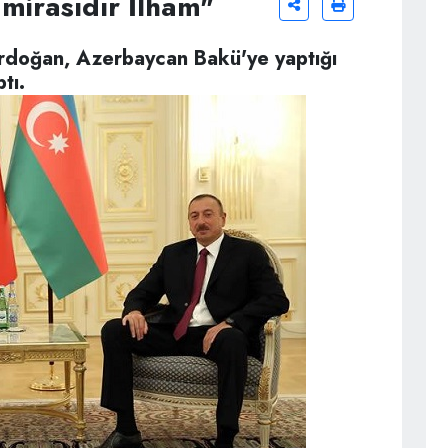
mirasıdır İlham"
rdoğan, Azerbaycan Bakü'ye yaptığı
tı.