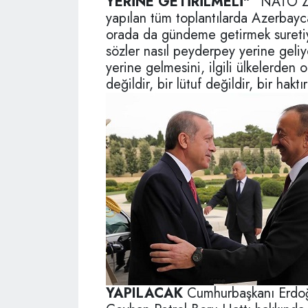
YERİNE GETİRİLMELİ"
"NATO Zir
yapılan tüm toplantılarda Azerbaycan
orada da gündeme getirmek suretiyl
sözler nasıl peyderpey yerine geliy
yerine gelmesini, ilgili ülkelerden 
değildir, bir lütuf değildir, bir haktır
YAPILACAK
Cumhurbaşkanı Erdoğa