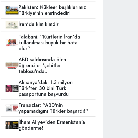
Pakistan: Nükleer başlıklarımız
Türkiye'nin emrindedir!
İran'da kim kimdir
Talabani: ''Kürtlerin İran'da
kullanılması büyük bir hata
olur''
ABD saldırısında ölen
öğrenciler 'şehitler
tablosu'nda..
Almanya'daki 1.3 milyon
Türk'ten 30 bini Türk
pasaportuna başvurdu
Fransızlar: ''ABD'nin
yapamadığını Türkler başardı!''
İlham Aliyev'den Ermenistan'a
gönderme!