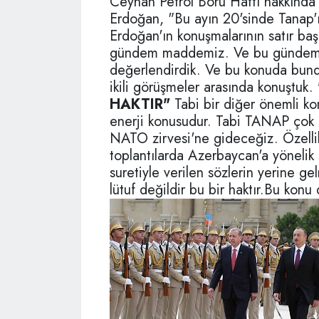
Ceyhan Petrol Boru Hattı hakkında
Erdoğan, "Bu ayın 20'sinde Tanap'ı
Erdoğan'ın konuşmalarının satır ba
gündem maddemiz. Ve bu gündeme
değerlendirdik. Ve bu konuda bunda
ikili görüşmeler arasında konuştuk.
HAKTIR"
Tabi bir diğer önemli k
enerji konusudur. Tabi TANAP çok 
NATO zirvesi'ne gideceğiz. Özellik
toplantılarda Azerbaycan'a yönelik
suretiyle verilen sözlerin yerine gel
lütuf değildir bu bir haktır.Bu konu