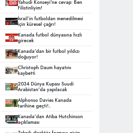
Yahudi Konseyi'ne cevap: Ben
Filistinliyim!
İsrail’in futboldan menedilmesi
için küresel çağrı!
Kanada futbol dünyasına hızlı
girecek
Kanada'dan bir futbol yıldızı
doğuyor!
Christoph Daum hayatını
kaybetti
2034 Dünya Kupası Suudi
Arabistan'da yapılacak
Alphonso Davies Kanada
tarihine geçti!..
Kanada'dan Atiba Hutchinson
açıklaması
Teknik direktör formayı giyip