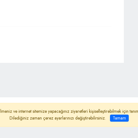
ydınlatma Metni
Reklam
Haber Gönder
lmeniz ve internet sitemize yapacağınız ziyaretleri kişiselleştirebilmek için ta
Dilediğiniz zaman çerez ayarlarınızı değiştirebilirsiniz.
Tamam