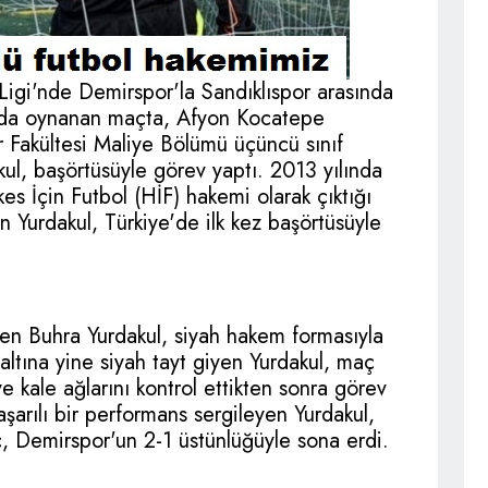
Ligi'nde Demirspor'la Sandıklıspor arasında
hada oynanan maçta, Afyon Kocatepe
ler Fakültesi Maliye Bölümü üçüncü sınıf
ul, başörtüsüyle görev yaptı. 2013 yılında
es İçin Futbol (HİF) hakemi olarak çıktığı
 Yurdakul, Türkiye'de ilk kez başörtüsüyle
en Buhra Yurdakul, siyah hakem formasıyla
 altına yine siyah tayt giyen Yurdakul, maç
e kale ağlarını kontrol ettikten sonra görev
arılı bir performans sergileyen Yurdakul,
aç, Demirspor'un 2-1 üstünlüğüyle sona erdi.