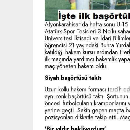
Afyonkarahisar'da hafta sonu U-15 
Atatürk Spor Tesisleri 3 No'lu sa
Üniversitesi İktisadi ve İdari Bilim
öğrencisi 21 yaşındaki Buhra Yurdak
katıldığı hakem kursu ardından Herk
ilk maçında yardımcı hakemlik yapan
maç yöneten hakem oldu.
Siyah başörtüsü taktı
Uzun kollu hakem forması tercih ed
aynı renk başörtüsü taktı. Şortunun
öncesi futbolcuların kramponlarını v
yerine geçti. Sakin geçen maçta baş
pozisyonları dikkatle takip etti. M
'Bir yıldır bekliyordum'