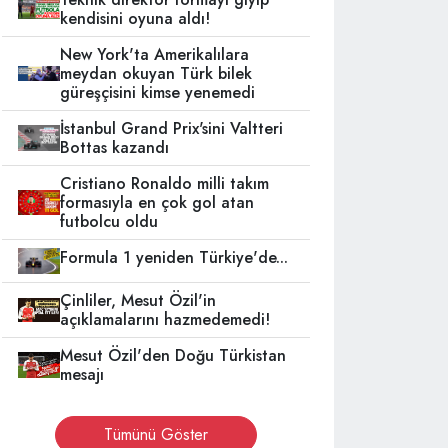
kendisini oyuna aldı!
New York'ta Amerikalılara
meydan okuyan Türk bilek
güreşçisini kimse yenemedi
İstanbul Grand Prix'sini Valtteri
Bottas kazandı
Cristiano Ronaldo milli takım
formasıyla en çok gol atan
futbolcu oldu
Formula 1 yeniden Türkiye'de...
Çinliler, Mesut Özil'in
açıklamalarını hazmedemedi!
Mesut Özil'den Doğu Türkistan
mesajı
Tümünü Göster