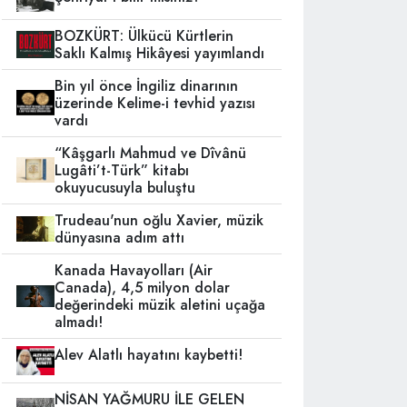
BOZKÜRT: Ülkücü Kürtlerin
Saklı Kalmış Hikâyesi yayımlandı
Bin yıl önce İngiliz dinarının
üzerinde Kelime-i tevhid yazısı
vardı
“Kâşgarlı Mahmud ve Dîvânü
Lugâti’t-Türk” kitabı
okuyucusuyla buluştu
Trudeau'nun oğlu Xavier, müzik
dünyasına adım attı
Kanada Havayolları (Air
Canada), 4,5 milyon dolar
değerindeki müzik aletini uçağa
almadı!
Alev Alatlı hayatını kaybetti!
NİSAN YAĞMURU İLE GELEN