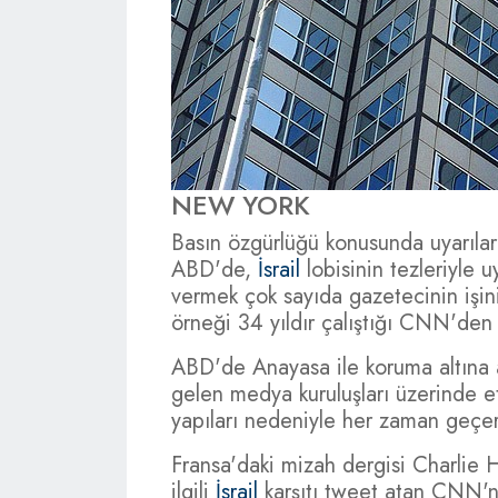
NEW YORK
Basın özgürlüğü konusunda uyarılar 
ABD'de,
İsrail
lobisinin tezleriyle
vermek çok sayıda gazetecinin işi
örneği 34 yıldır çalıştığı CNN'den
ABD'de Anayasa ile koruma altına 
gelen medya kuruluşları üzerinde etk
yapıları nedeniyle her zaman geçer
Fransa'daki mizah dergisi Charlie 
ilgili
İsrail
karşıtı tweet atan CNN'ni