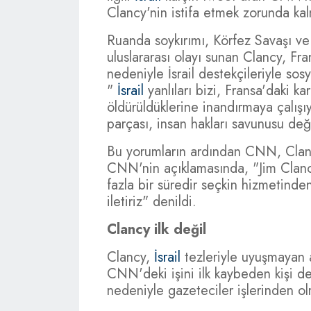
Clancy'nin istifa etmek zorunda k
Ruanda soykırımı, Körfez Savaşı ve 
uluslararası olayı sunan Clancy, Fra
nedeniyle İsrail destekçileriyle so
"
İsrail
yanlıları bizi, Fransa'daki kar
öldürüldüklerine inandırmaya çalışı
parçası, insan hakları savunusu deği
Bu yorumların ardından CNN, Clanc
CNN'nin açıklamasında, "Jim Clanc
fazla bir süredir seçkin hizmetinden
iletiriz" denildi.
Clancy ilk değil
Clancy,
İsrail
tezleriyle uyuşmayan 
CNN'deki işini ilk kaybeden kişi 
nedeniyle gazeteciler işlerinden o