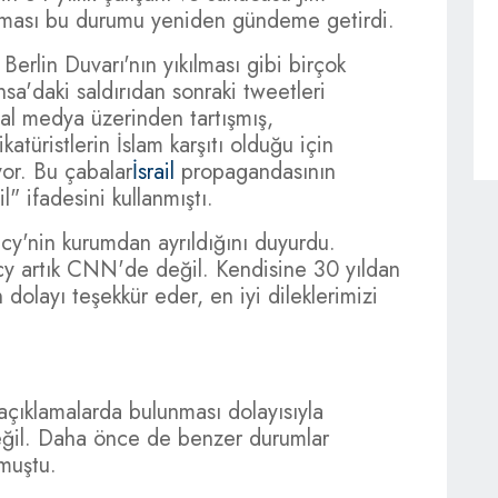
alması bu durumu yeniden gündeme getirdi.
Berlin Duvarı'nın yıkılması gibi birçok
nsa'daki saldırıdan sonraki tweetleri
syal medya üzerinden tartışmış,
ikatüristlerin İslam karşıtı olduğu için
yor. Bu çabalar
İsrail
propagandasının
l" ifadesini kullanmıştı.
y'nin kurumdan ayrıldığını duyurdu.
y artık CNN'de değil. Kendisine 30 yıldan
 dolayı teşekkür eder, en iyi dileklerimizi
açıklamalarda bulunması dolayısıyla
değil. Daha önce de benzer durumlar
lmuştu.