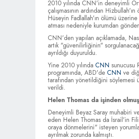
2010 yılında CNN'in deneyimli Ort
çalışmasının ardından Hizbullah'ı
Hüseyin Fadlallah'ın ölümü üzerine 
atması nedeniyle kurumdan gönderi
CNN'den yapılan açıklamada, Nasr'
artık "güvenilirliğinin" sorgulanacağ
ayrıldığı duyuruldu.
Yine 2010 yılında
CNN
sunucusu R
programında, ABD'de
CNN
ve diğ
tarafından yönetildiğini söylemesi
verildi.
Helen Thomas da işinden olmuş
Deneyimli Beyaz Saray muhabiri ve
eden Helen Thomas da İsrail'in Fil
oraya dönmelerini" isteyen yoruml
ayrılmak zorunda kalmıştı.