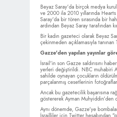
Beyaz Saray'da birçok medya kurulu
ve 2000 ila 2010 yıllarında Heart
Saray'da bir tören sırasında bir ha
ardından Beyaz Saray tarafından kı
Bir kadın gazeteci olarak Beyaz Sar
çekinmeden açıklamasıyla tanınan T
Gazze'den yapılan yayınlar gör
İsrail'in son Gazze saldırısını habe
yerleri değiştirildi. NBC muhabir
sahilde oynayan çocukların öldürül
parçalanmış cesetlerinin fotoğraflar
Ancak bu gazetecilik başarısına ra
göstererek Ayman Muhyiddin'den de
Aynı dönemde, Gazze'ye bombaların 
İsrailliler için Twitter hesabından 