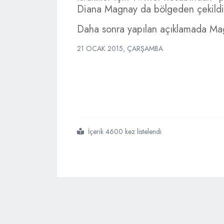
Diana Magnay da bölgeden çekildi
Daha sonra yapılan açıklamada Mag
21 OCAK 2015, ÇARŞAMBA
İçerik 4600 kez listelendi
#abd
#medyasında
#israili
#eleştiren
#işinden
#oluyor