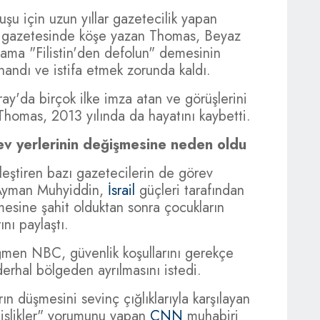
şu için uzun yıllar gazetecilik yapan
s gazetesinde köşe yazan Thomas, Beyaz
hama "Filistin'den defolun" demesinin
nandı ve istifa etmek zorunda kaldı.
ay'da birçok ilke imza atan ve görüşlerini
homas, 2013 yılında da hayatını kaybetti.
ev yerlerinin değişmesine neden oldu
rleştiren bazı gazetecilerin de görev
i Ayman Muhyiddin,
İsrail
güçleri tarafından
mesine şahit olduktan sonra çocukların
ını paylaştı.
ğmen NBC, güvenlik koşullarını gerekçe
rhal bölgeden ayrılmasını istedi.
düşmesini sevinç çığlıklarıyla karşılayan
"pislikler" yorumunu yapan
CNN
muhabiri