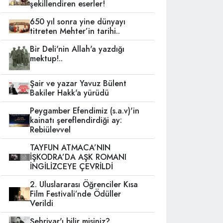
şekillendiren eserler!
650 yıl sonra yine dünyayı
titreten Mehter’in tarihi..
Bir Deli'nin Allah'a yazdığı
mektup!..
Şair ve yazar Yavuz Bülent
Bakiler Hakk'a yürüdü
Peygamber Efendimiz (s.a.v)'in
kainatı şereflendirdiği ay:
Rebiülevvel
TAYFUN ATMACA’NIN
İŞKODRA’DA AŞK ROMANI
İNGİLİZCEYE ÇEVRİLDİ
2. Uluslararası Öğrenciler Kısa
Film Festivali’nde Ödüller
Verildi
Şehriyar'ı bilir misiniz?