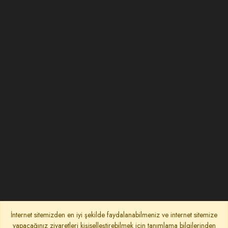
İnternet sitemizden en iyi şekilde faydalanabilmeniz ve internet sitemize
yapacağınız ziyaretleri kişiselleştirebilmek için tanımlama bilgilerinden