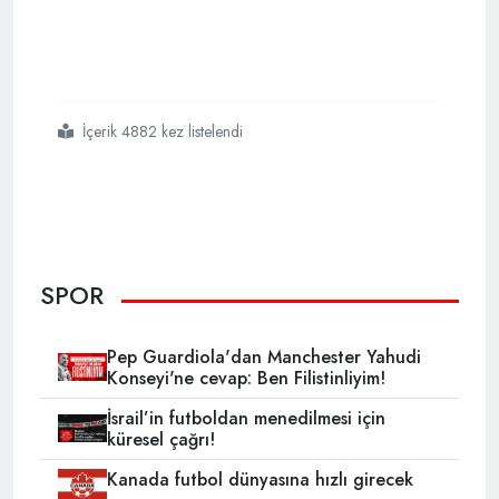
İçerik 4882 kez listelendi
#fifa
#başkanını
#arıyor
SPOR
Pep Guardiola'dan Manchester Yahudi
Konseyi'ne cevap: Ben Filistinliyim!
İsrail’in futboldan menedilmesi için
küresel çağrı!
Kanada futbol dünyasına hızlı girecek