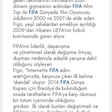
gelen takımlarının formalarını uzun
dönem giymesinin ardından
FIFA
Altın
Top ile
FIFA
Dünyada Yılın Oyuncusu
ödüllerini 2000 ve 2001'de elde eden
Figo, yeşil sahalardan emekliye ayrıldığı
2009'dan itibaren UEFA'nın futbol
komitesinde görev alıyor.
FIFA'nın liderlik, dayanışma
ve yönetimsel olarak değişime ihtiyaç
duyması nedeniyle adaylık yarışına dahil
olduğunu söyleyen
Figo, "İnternette
FIFA
adını
arattığınızda, karşınıza çıkan ilk kelime
'skandal' oluyor. 2014
FIFA
Dünya
Kupası için Brezilya'da bulunduğum
sırada taraftarların FIFA'ya karşı olumsuz
bir tutum içerisinde olduğunu
gördüm. İlk olarak bunları değiştirmeli ve