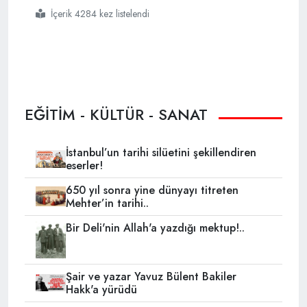
İçerik 4284 kez listelendi
#cumhurbaşkanlığı
#sofrasının
#ilk
#konukları
EĞİTİM - KÜLTÜR - SANAT
İstanbul’un tarihi silüetini şekillendiren
eserler!
650 yıl sonra yine dünyayı titreten
Mehter’in tarihi..
Bir Deli'nin Allah'a yazdığı mektup!..
Şair ve yazar Yavuz Bülent Bakiler
Hakk'a yürüdü