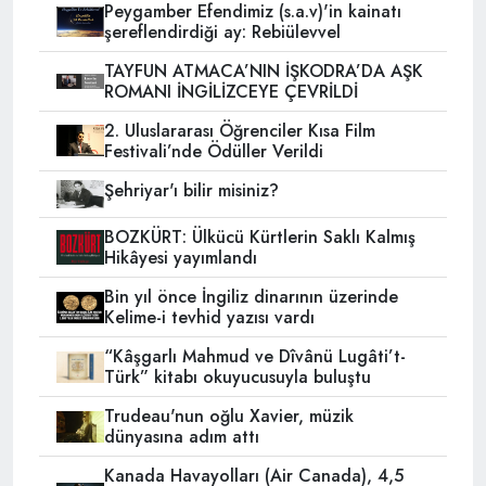
Peygamber Efendimiz (s.a.v)'in kainatı
şereflendirdiği ay: Rebiülevvel
TAYFUN ATMACA’NIN İŞKODRA’DA AŞK
ROMANI İNGİLİZCEYE ÇEVRİLDİ
2. Uluslararası Öğrenciler Kısa Film
Festivali’nde Ödüller Verildi
Şehriyar'ı bilir misiniz?
BOZKÜRT: Ülkücü Kürtlerin Saklı Kalmış
Hikâyesi yayımlandı
Bin yıl önce İngiliz dinarının üzerinde
Kelime-i tevhid yazısı vardı
“Kâşgarlı Mahmud ve Dîvânü Lugâti’t-
Türk” kitabı okuyucusuyla buluştu
Trudeau'nun oğlu Xavier, müzik
dünyasına adım attı
Kanada Havayolları (Air Canada), 4,5