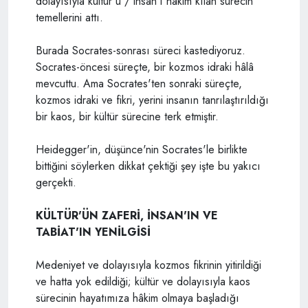
dolayısıyla kültür'ü / insan'ı hâkim kılan sürecin
temellerini attı.
Burada Socrates-sonrası süreci kastediyoruz.
Socrates-öncesi süreçte, bir kozmos idraki hâlâ
mevcuttu. Ama Socrates'ten sonraki süreçte,
kozmos idraki ve fikri, yerini insanın tanrılaştırıldığı
bir kaos, bir kültür sürecine terk etmiştir.
Heidegger'in, düşünce'nin Socrates'le birlikte
bittiğini söylerken dikkat çektiği şey işte bu yakıcı
gerçekti.
KÜLTÜR'ÜN ZAFERİ, İNSAN'IN VE
TABİAT'IN YENİLGİSİ
Medeniyet ve dolayısıyla kozmos fikrinin yitirildiği
ve hatta yok edildiği; kültür ve dolayısıyla kaos
sürecinin hayatımıza hâkim olmaya başladığı