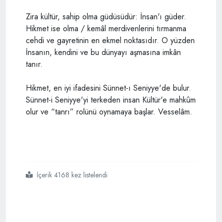
Zira kültür, sahip olma güdüsüdür: İnsan'ı güder.
Hikmet ise olma / kemâl merdivenlerini tırmanma
cehdi ve gayretinin en ekmel noktasıdır. O yüzden
İnsanın, kendini ve bu dünyayı aşmasına imkân
tanır.
Hikmet, en iyi ifadesini Sünnet-ı Seniyye'de bulur.
Sünnet-i Seniyye'yi terkeden insan Kültür'e mahkûm
olur ve “tanrı” rolünü oynamaya başlar. Vesselâm.
İçerik 4168 kez listelendi
#kültür den
#hikmet e