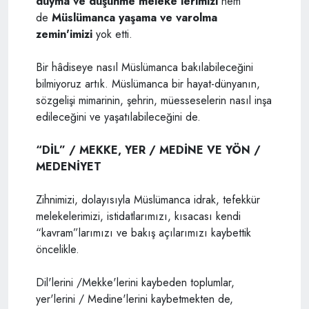
duyma ve düşünme meleke'lerimizi
hem
de
Müslümanca yaşama ve varolma
zemin'imizi
yok etti.
Bir hâdiseye nasıl Müslümanca bakılabileceğini
bilmiyoruz artık. Müslümanca bir hayat-dünyanın,
sözgelişi mimarinin, şehrin, müesseselerin nasıl inşa
edileceğini ve yaşatılabileceğini de.
“DİL” / MEKKE, YER / MEDİNE VE YÖN /
MEDENİYET
Zihnimizi, dolayısıyla Müslümanca idrak, tefekkür
melekelerimizi, istidatlarımızı, kısacası kendi
“kavram”larımızı ve bakış açılarımızı kaybettik
öncelikle.
Dil'lerini /Mekke'lerini kaybeden toplumlar,
yer'lerini / Medine'lerini kaybetmekten de,