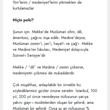
Yön'lerini / medeniyet'lerini yitirmekten de
kurtulamazlar.
Niçin peki?
Şunun için: Mekke'de Müslüman zihni, dili,
âmentüsü, çağrısı inşa edilir; Medine'deyse,
Müslüman zemin'i, yer'i, hayat'ı ve çağ'ı. Mekke
ve Medine'nin hâsılası, Medeniyet dolayısıyla
Sünnet-i Seniyye'dir.
Mekke / “dil” ve Medine / zemin çökerse,
medeniyetin çökmesi de mukadderdir.
Çok müşahhas, anlaşılabilir bir örnekle bu
söylediklerimizi gözler önüne serelim: İstanbul, 100
yıl, 200 yıl önce neredeyse nüfusunun yarıya
yakını gayr-ı müslimlerden oluşan bir şehirdi; ama
Müslüman bir şehirdi. Oysa şu an nüfusunun %