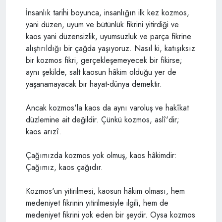
İnsanlık tarihi boyunca, insanlığın ilk kez kozmos,
yani düzen, uyum ve bütünlük fikrini yitirdiği ve
kaos yani düzensizlik, uyumsuzluk ve parça fikrine
alıştırıldığı bir çağda yaşıyoruz. Nasıl ki, katışıksız
bir kozmos fikri, gerçekleşemeyecek bir fikirse;
aynı şekilde, salt kaosun hâkim olduğu yer de
yaşanamayacak bir hayat-dünya demektir.
Ancak kozmos'la kaos da aynı varoluş ve hakîkat
düzlemine ait değildir. Çünkü kozmos, aslî'dir;
kaos arızî.
Çağımızda kozmos yok olmuş, kaos hâkimdir:
Çağımız, kaos çağıdır.
Kozmos'un yitirilmesi, kaosun hâkim olması, hem
medeniyet fikrinin yitirilmesiyle ilgili, hem de
medeniyet fikrini yok eden bir şeydir. Oysa kozmos