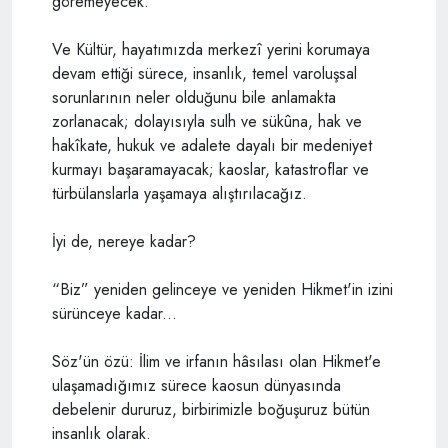
göremeyecek.
Ve Kültür, hayatımızda merkezî yerini korumaya
devam ettiği sürece, insanlık, temel varoluşsal
sorunlarının neler olduğunu bile anlamakta
zorlanacak; dolayısıyla sulh ve sükûna, hak ve
hakîkate, hukuk ve adalete dayalı bir medeniyet
kurmayı başaramayacak; kaoslar, katastroflar ve
türbülanslarla yaşamaya alıştırılacağız.
İyi de, nereye kadar?
“Biz” yeniden gelinceye ve yeniden Hikmet'in izini
sürünceye kadar...
Söz'ün özü: İlim ve irfanın hâsılası olan Hikmet'e
ulaşamadığımız sürece kaosun dünyasında
debelenir dururuz, birbirimizle boğuşuruz bütün
insanlık olarak.