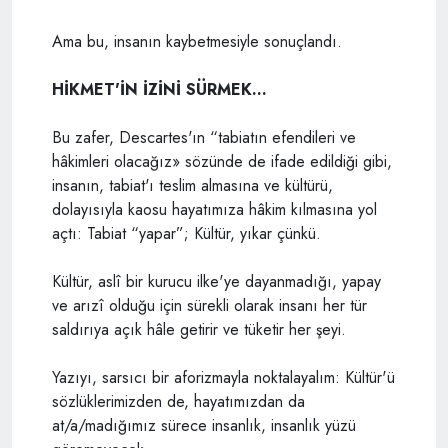
Ama bu, insanın kaybetmesiyle sonuçlandı.
HİKMET'İN İZİNİ SÜRMEK...
Bu zafer, Descartes'ın “tabiatın efendileri ve
hâkimleri olacağız» sözünde de ifade edildiği gibi,
insanın, tabiat'ı teslim almasına ve kültürü,
dolayısıyla kaosu hayatımıza hâkim kılmasına yol
açtı: Tabiat “yapar”; Kültür, yıkar çünkü.
Kültür, aslî bir kurucu ilke'ye dayanmadığı, yapay
ve arızî olduğu için sürekli olarak insanı her tür
saldırıya açık hâle getirir ve tüketir her şeyi.
Yazıyı, sarsıcı bir aforizmayla noktalayalım: Kültür'ü
sözlüklerimizden de, hayatımızdan da
at/a/madığımız sürece insanlık, insanlık yüzü