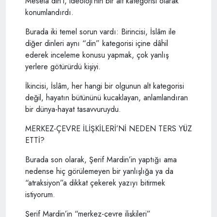
Meselâ din’i, ideoloji’nin bir alt kategorisi olarak
konumlandırdı.
Burada iki temel sorun vardı: Birincisi, İslâm ile
diğer dinleri aynı “din” kategorisi içine dâhil
ederek inceleme konusu yapmak, çok yanlış
yerlere götürürdü kişiyi.
İkincisi, İslâm, her hangi bir olgunun alt kategorisi
değil, hayatın bütününü kucaklayan, anlamlandıran
bir dünya-hayat tasavvuruydu.
MERKEZ-ÇEVRE İLİŞKİLERİ’Nİ NEDEN TERS YÜZ
ETTİ?
Burada son olarak, Şerif Mardin’in yaptığı ama
nedense hiç görülemeyen bir yanlışlığa ya da
“atraksiyon”a dikkat çekerek yazıyı bitirmek
istiyorum.
Şerif Mardin’in “merkez-çevre ilişkileri”