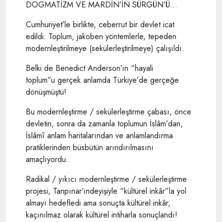
DOGMATİZM VE MARDİN’İN SÜRGÜN’Ü…
Cumhuriyet’le birlikte, ceberrut bir devlet icat
edildi: Toplum, jakoben yöntemlerle, tepeden
modernleştirilmeye (sekülerleştirilmeye) çalışıldı.
Belki de Benedict Anderson’ın “hayali
toplum”u gerçek anlamda Türkiye’de gerçeğe
dönüşmüştü!
Bu modernleştirme / sekülerleştirme çabası, önce
devletin, sonra da zamanla toplumun İslâm’dan,
İslâmî anlam haritalarından ve anlamlandırma
pratiklerinden büsbütün arındırılmasını
amaçlıyordu.
Radikal / yıkıcı modernleştirme / sekülerleştirme
projesi, Tanpınar’ındeyişiyle “kültürel inkâr”la yol
almayı hedefledi ama sonuçta kültürel inkâr,
kaçınılmaz olarak kültürel intiharla sonuçlandı!