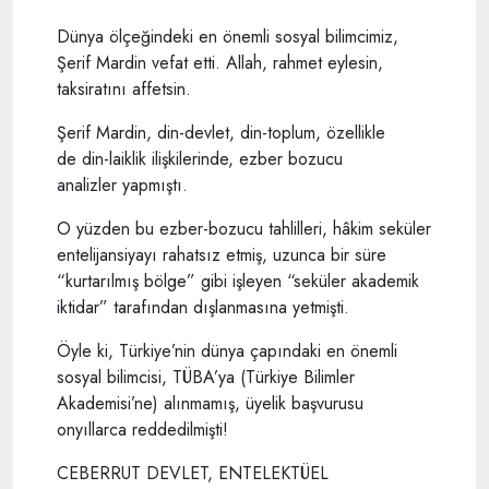
Dünya ölçeğindeki en önemli sosyal bilimcimiz,
Şerif Mardin vefat etti. Allah, rahmet eylesin,
taksiratını affetsin.
Şerif Mardin, din-devlet, din-toplum, özellikle
de din-laiklik ilişkilerinde, ezber bozucu
analizler yapmıştı.
O yüzden bu ezber-bozucu tahlilleri, hâkim seküler
entelijansiyayı rahatsız etmiş, uzunca bir süre
“kurtarılmış bölge” gibi işleyen “seküler akademik
iktidar” tarafından dışlanmasına yetmişti.
Öyle ki, Türkiye’nin dünya çapındaki en önemli
sosyal bilimcisi, TÜBA’ya (Türkiye Bilimler
Akademisi’ne) alınmamış, üyelik başvurusu
onyıllarca reddedilmişti!
CEBERRUT DEVLET, ENTELEKTÜEL