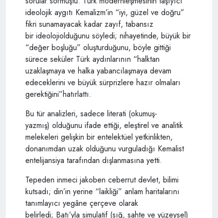
sorular sormuştu: Türk modernleşmesinin taşıyıcı
ideolojik aygıtı Kemalizm’in “iyi, güzel ve doğru”
fikri sunamayacak kadar zayıf, tabansız
bir ideolojiolduğunu söyledi; nihayetinde, büyük bir
“değer boşluğu” oluşturduğunu, böyle gittiği
sürece seküler Türk aydınlarının “halktan
uzaklaşmaya ve halka yabancılaşmaya devam
edeceklerini ve büyük sürprizlere hazır olmaları
gerektiğini”hatırlattı.
Bu tür analizleri, sadece literati (okumuş-
yazmış) olduğunu ifade ettiği, eleştirel ve analitik
melekeleri gelişkin bir entelektüel yetkinlikten,
donanımdan uzak olduğunu vurguladığı Kemalist
entelijansiya tarafından dışlanmasına yetti.
Tepeden inmeci jakoben ceberrut devlet, bilimi
kutsadı; din’in yerine “laikliği” anlam haritalarını
tanımlayıcı yegâne çerçeve olarak
belirledi; Batı’yla simulatif (sığ, sahte ve yüzeysel)