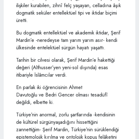
ilişkiler kurabilen, zihnî felç yaşayan, celladına âşık
dogmatik seküler entellektüel tipi ve iktidar biçimi
üretti.
Bu dogmatik entellektüel ve akademik iktidar, Şerif
Mardin’e -neredeyse tam yarım yarım asır- kendi
ülkesinde entelektüel sürgün hayatı yaşattı.
Tarihin bir cilvesi olarak, Şerif Mardin’e hakettiği
değeri (Althusser’yen yeni-sol dışında) esas
itibariyle İslâmcılar verdi.
En parlak iki öğrencisinin Ahmet
Davutoğlu ve Bedri Gencer olması tesadüfî
değildi, elbette ki.
Türkiye’nin anormal, zorlu şartlarında -kendisinin
de kültürel sürgünyaşadığını hissettiğini
zannettiğim- Şerif Mardin, Türkiye’nin sürüklendiği
epistemolojik kırılma ve ontolojik kopuş felâketini