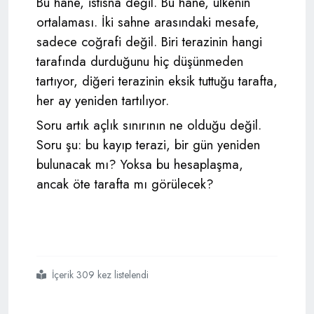
Bu hane, istisna değil. Bu hane, ülkenin
ortalaması. İki sahne arasındaki mesafe,
sadece coğrafi değil. Biri terazinin hangi
tarafında durduğunu hiç düşünmeden
tartıyor, diğeri terazinin eksik tuttuğu tarafta,
her ay yeniden tartılıyor.
Soru artık açlık sınırının ne olduğu değil.
Soru şu: bu kayıp terazi, bir gün yeniden
bulunacak mı? Yoksa bu hesaplaşma,
ancak öte tarafta mı görülecek?
İçerik 309 kez listelendi
#kayıp
#terazi
#asgari
#ücretin
#aritmetiği