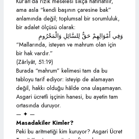
Kur’an’da rızık meselesi sıkça hatırlatılır,
ama asla “kendi başının çaresine bak”
anlamında değil; toplumsal bir sorumluluk,
bir adalet ölçüsü olarak:
وَفِي أَمْوَالِهِمْ حَقٌّ لِلسَّائِلِ وَالْمَحْرُومِ
“Mallarında, isteyen ve mahrum olan için
bir hak vardır.”
(Zârîyât, 51:19)
Burada “mahrum” kelimesi tam da bu
tabloyu tarif ediyor: isteyip de alamayan
değil, hakkı olduğu hâlde ona ulaşamayan.
Asgari ücretli işçinin hanesi, bu ayetin tam
ortasında duruyor.
— ✦ —
Masadakiler Kimler?
Peki bu aritmetiği kim kuruyor? Asgari Ücret