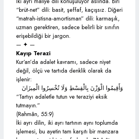
İki ayrı maliye dili konuşuluyor aslında. Biri
“brüt-net” dili: basit, şeffaf, kaçışsız. Diğeri
“matrah-istisna-amortisman” dili: karmaşık,
uzman gerektiren, sadece belirli bir sınıfın
erişebildiği bir jargon.
— ✦ —
Kayıp Terazi
Kur’an’da adalet kavramı, sadece niyet
değil, ölçü ve tartıda denklik olarak da
işlenir:
وَأَقِيمُوا الْوَزْنَ بِالْقِسْطِ وَلَا تُخْسِرُوا الْمِيزَانَ
“Tartıyı adaletle tutun ve teraziyi eksik
tutmayın.”
(Rahmân, 55:9)
İki ayrı dilin, iki ayrı tartının aynı toplumda
işlemesi, bu ayetin tam karşıtı bir manzara