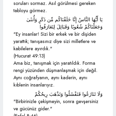
soruları sormaz. Asıl görülmesi gereken
tabloyu görmez.
يَا أَيُّهَا النَّاسُ إِنَّا خَلَقْنَاكُم مِّن ذَكَرٍ وَأُنثَىٰ
وَجَعَلْنَاكُمْ شُعُوبًا وَقَبَائِلَ لِتَعَارَفُوا
"Ey insanlar! Sizi bir erkek ve bir dişiden
yarattık; tanışasınız diye sizi milletlere ve
kabilelere ayırdık."
(Hucurat 49:13)
Ama biz, tanışmak için yaratıldık. Forma
rengi yüzünden düşmanlaşmak için değil.
Aynı coğrafyanın, aynı kaderin, aynı
kıblenin insanlarıyız.
وَلَا تَنَازَعُوا فَتَفْشَلُوا وَتَذْهَبَ رِيحُكُمْ
"Birbirinizle çekişmeyin, sonra gevşersiniz
ve gücünüz gider."
(Enfal 8:46)