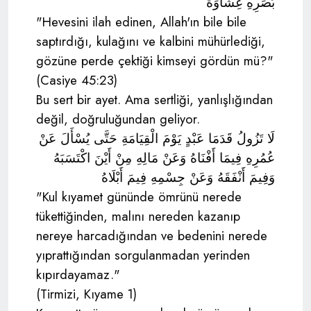
بَصَرِهِ غِشَاوَةً
"Hevesini ilah edinen, Allah'ın bile bile
saptırdığı, kulağını ve kalbini mühürlediği,
gözüne perde çektiği kimseyi gördün mü?"
(Casiye 45:23)
Bu sert bir ayet. Ama sertliği, yanlışlığından
değil, doğruluğundan geliyor.
لَا تَزُولُ قَدَمَا عَبْدٍ يَوْمَ الْقِيَامَةِ حَتَّى يُسْأَلَ عَنْ
عُمُرِهِ فِيمَا أَفْنَاهُ وَعَنْ مَالِهِ مِنْ أَيْنَ اكْتَسَبَهُ
وَفِيمَ أَنْفَقَهُ وَعَنْ جِسْمِهِ فِيمَ أَبْلَاهُ
"Kul kıyamet gününde ömrünü nerede
tükettiğinden, malını nereden kazanıp
nereye harcadığından ve bedenini nerede
yıprattığından sorgulanmadan yerinden
kıpırdayamaz."
(Tirmizi, Kıyame 1)