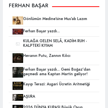
FERHAN BAŞAR
Gönlümün Medine'sine Mus'ab Lazım
Ferhan Başar yazdı...
KULAĞA GELEN SELÂ, KADİM RUH -
KALPTEKİ KIYAM
Hevanın Putu, Zannın Kılıcı
Ferhan Başar yazdı... Gemi Boğaz'dan
geçmedi ama Kaptan Martin geliyor!
Kayıp Terazi: Asgari Ücretin Aritmetiği
AŞURA
2026 DÜNYA KUPASI Büyük Oyun