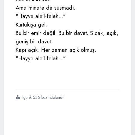
Ama minare de susmadı.
"Hayye ale'l-felah..."
Kurtuluşa gel.
Bu bir emir değil. Bu bir davet. Sıcak, açık,
geniş bir davet.
Kapı açık. Her zaman açık olmuş.
"Hayye ale'l-felah..."
İçerik 535 kez listelendi
#2026
#dünya
#kupası
#büyük
#oyun
#başlıyor