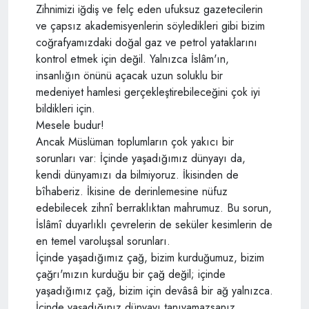
Zihnimizi iğdiş ve felç eden ufuksuz gazetecilerin
ve çapsız akademisyenlerin söyledikleri gibi bizim
coğrafyamızdaki doğal gaz ve petrol yataklarını
kontrol etmek için değil. Yalnızca İslâm'ın,
insanlığın önünü açacak uzun soluklu bir
medeniyet hamlesi gerçekleştirebileceğini çok iyi
bildikleri için.
Mesele budur!
Ancak Müslüman toplumların çok yakıcı bir
sorunları var: İçinde yaşadığımız dünyayı da,
kendi dünyamızı da bilmiyoruz. İkisinden de
bîhaberiz. İkisine de derinlemesine nüfuz
edebilecek zihnî berraklıktan mahrumuz. Bu sorun,
İslâmî duyarlıklı çevrelerin de seküler kesimlerin de
en temel varoluşsal sorunları.
İçinde yaşadığımız çağ, bizim kurduğumuz, bizim
çağrı'mızın kurduğu bir çağ değil; içinde
yaşadığımız çağ, bizim için devâsâ bir ağ yalnızca.
İçinde yaşadığınız dünyayı tanıyamazsanız,