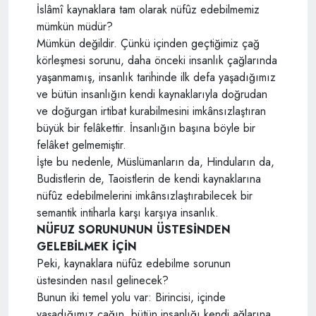
İslâmî kaynaklara tam olarak nüfûz edebilmemiz
mümkün müdür?
Mümkün değildir. Çünkü içinden geçtiğimiz çağ
körleşmesi sorunu, daha önceki insanlık çağlarında
yaşanmamış, insanlık tarihinde ilk defa yaşadığımız
ve bütün insanlığın kendi kaynaklarıyla doğrudan
ve doğurgan irtibat kurabilmesini imkânsızlaştıran
büyük bir felâkettir. İnsanlığın başına böyle bir
felâket gelmemiştir.
İşte bu nedenle, Müslümanların da, Hinduların da,
Budistlerin de, Taoistlerin de kendi kaynaklarına
nüfûz edebilmelerini imkânsızlaştırabilecek bir
semantik intiharla karşı karşıya insanlık.
NÜFUZ SORUNUNUN ÜSTESİNDEN
GELEBİLMEK İÇİN
Peki, kaynaklara nüfûz edebilme sorunun
üstesinden nasıl gelinecek?
Bunun iki temel yolu var: Birincisi, içinde
yaşadığımız çağın, bütün insanlığı kendi ağlarına,