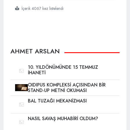
İçerik 4067 kez listelendi
#çağ
#körleşmesi
#ve
#nüfuz
#meselesi
AHMET ARSLAN
10. YILDÖNÜMÜNDE 15 TEMMUZ
İHANETİ
OIDIPUS KOMPLEKSİ AÇISINDAN BİR
STAND-UP METNİ OKUMASI
BAL TUZAĞI MEKANİZMASI
NASIL SAVAŞ MUHABİRİ OLDUM?