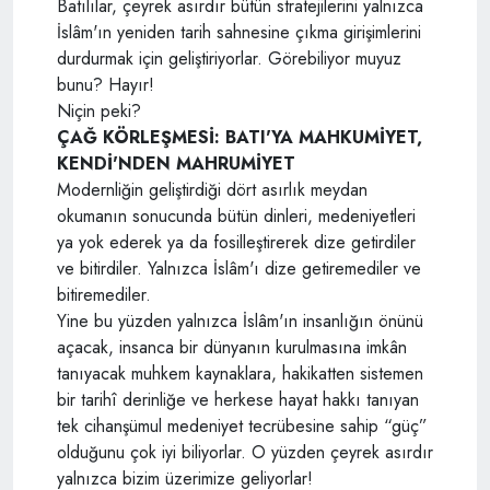
Batılılar, çeyrek asırdır bütün stratejilerini yalnızca
İslâm'ın yeniden tarih sahnesine çıkma girişimlerini
durdurmak için geliştiriyorlar. Görebiliyor muyuz
bunu? Hayır!
Niçin peki?
ÇAĞ KÖRLEŞMESİ: BATI'YA MAHKUMİYET,
KENDİ'NDEN MAHRUMİYET
Modernliğin geliştirdiği dört asırlık meydan
okumanın sonucunda bütün dinleri, medeniyetleri
ya yok ederek ya da fosilleştirerek dize getirdiler
ve bitirdiler. Yalnızca İslâm'ı dize getiremediler ve
bitiremediler.
Yine bu yüzden yalnızca İslâm'ın insanlığın önünü
açacak, insanca bir dünyanın kurulmasına imkân
tanıyacak muhkem kaynaklara, hakikatten sistemen
bir tarihî derinliğe ve herkese hayat hakkı tanıyan
tek cihanşümul medeniyet tecrübesine sahip “güç”
olduğunu çok iyi biliyorlar. O yüzden çeyrek asırdır
yalnızca bizim üzerimize geliyorlar!