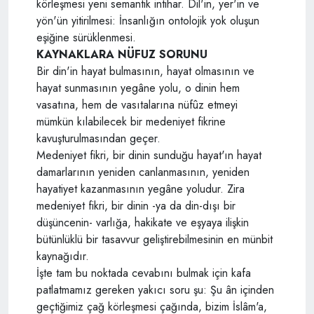
körleşmesi yeni semantik intihar. Dil'in, yer'in ve
yön'ün yitirilmesi: İnsanlığın ontolojik yok oluşun
eşiğine sürüklenmesi.
KAYNAKLARA NÜFUZ SORUNU
Bir din'in hayat bulmasının, hayat olmasının ve
hayat sunmasının yegâne yolu, o dinin hem
vasatına, hem de vasıtalarına nüfûz etmeyi
mümkün kılabilecek bir medeniyet fikrine
kavuşturulmasından geçer.
Medeniyet fikri, bir dinin sunduğu hayat'ın hayat
damarlarının yeniden canlanmasının, yeniden
hayatiyet kazanmasının yegâne yoludur. Zira
medeniyet fikri, bir dinin -ya da din-dışı bir
düşüncenin- varlığa, hakikate ve eşyaya ilişkin
bütünlüklü bir tasavvur geliştirebilmesinin en münbit
kaynağıdır.
İşte tam bu noktada cevabını bulmak için kafa
patlatmamız gereken yakıcı soru şu: Şu ân içinden
geçtiğimiz çağ körleşmesi çağında, bizim İslâm'a,