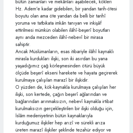
bütün zamanları ve mekânları aşabilecek, kökleri
Hz. Adem'e kadar gidebilen, bir yandan tarih-ötesi
boyutu olan ama öte yandan da belli bir tarihî
yoruma ve tatbikata imkân tanıyan ve inkişâf
ettirilmesi mümkün olabilen ilâhî-beşerî boyutları
aynı anda mezceden ilâhî-nebevî bir mirasa
sahiptir.
Ancak Müslümanların, esas itibariyle ilâhî kaynaklı
mirasla kurdukları ilişki, son iki asırdan bu yana
yaşadığımız çağ körleşmesinden ötürü büyük
ölçüde beşerî ekseni harekete ve hayata geçirerek
kurulmaya çalışılan marazî bir ilişkidir.
O yüzden de, kök-kaynakla kurulmaya çalışılan her
ilişki, son kertede, çağın beşerî ağlarından ve
bağlarından arınmaksızın, nebevî kaynakla irtibat
kurulmaksızın gerçekleştirilen bir ilişki olduğu için,
İslâm medeniyetinin bütün kaynaklarıyla
kurduğumuz ilişkiler hep arızî ve sürekli arıza
üreten marazî ilişkiler şeklinde tezahür ediyor ve