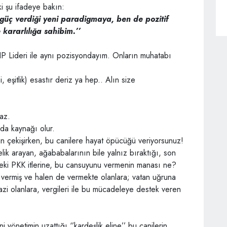
ki şu ifadeye bakın:
 güç verdiği yeni paradigmaya, ben de pozitif
kararlılığa sahibim.’’
P Lideri ile aynı pozisyondayım. Onların muhatabı
 eşitlik) esastır deriz ya hep.. Alın size
az.
 da kaynağı olur.
can çekişirken, bu canilere hayat öpücüğü veriyorsunuz!
k arayan, ağababalarının bile yalnız bıraktığı, son
deki PKK itlerine, bu cansuyunu vermenin manası ne?
e vermiş ve halen de vermekte olanlara; vatan uğruna
zi olanlara, vergileri ile bu mücadeleye destek veren
 yönetimin uzattığı ‘’kardeşlik eline’’ bu canilerin