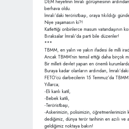
DEM heyetinin İmralı görüşmesinin ardından 
berhava oldu.
İmralı’daki teröristbaşı, oraya tıkıldığı günd
Niye yaşamasın ki?!
Katlettiği onbinlerce masum vatandaşının kos
Bıraksalar İmralı’da parti bile düzenler!
***
TBMM, en yalın ve yakın ifadesi ile milli irad
Ancak TBMM’nin temsil ettiği daha birçok mil
Bir milleti devlet yapan en önemli kurumlarda
Buraya kadar olanların ardından, İmralı’dak
FETÖ’cü darbecilerin 15 Temmuz’da TBMM’y
Yıllarca;
-Eli kanlı katil,
-Bebek katili,
-Teröristbaşı,
-Askerimizin, polisimizin, öğretmenlerimizin ka
dediğimiz, dünya terör tarihinin en azılı ve 
geldiğimiz noktaya bakın!