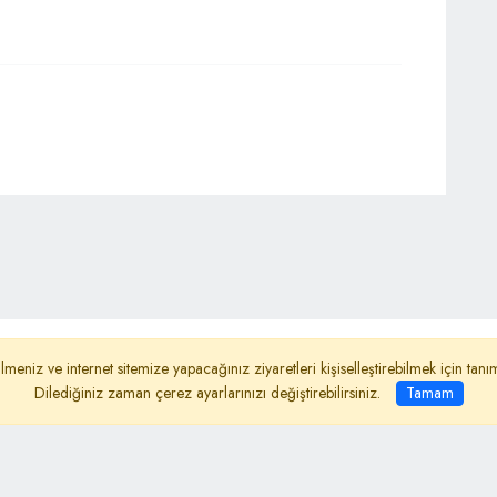
ydınlatma Metni
Reklam
Haber Gönder
lmeniz ve internet sitemize yapacağınız ziyaretleri kişiselleştirebilmek için ta
Dilediğiniz zaman çerez ayarlarınızı değiştirebilirsiniz.
Tamam