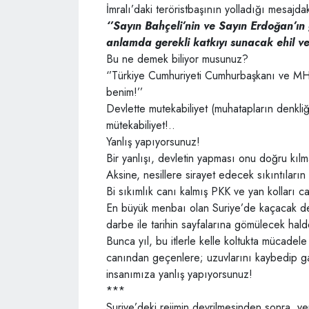
İmralı’daki teröristbaşının yolladığı mesajda
‘’Sayın Bahçeli’nin ve Sayın Erdoğan’ın
anlamda gerekli katkıyı sunacak ehil ve 
Bu ne demek biliyor musunuz?
‘’Türkiye Cumhuriyeti Cumhurbaşkanı ve MH
benim!’’
Devlette mutekabiliyet (muhatapların denkliği,
mütekabiliyet!..
Yanlış yapıyorsunuz!
Bir yanlışı, devletin yapması onu doğru kılm
Aksine, nesillere sirayet edecek sıkıntıların
Bi sıkımlık canı kalmış PKK ve yan kolları 
En büyük menbaı olan Suriye’de kaçacak deli
darbe ile tarihin sayfalarına gömülecek hal
Bunca yıl, bu itlerle kelle koltukta mücadel
canından geçenlere; uzuvlarını kaybedip ga
insanımıza yanlış yapıyorsunuz!
***
Suriye’deki rejimin devrilmesinden sonra, yeni