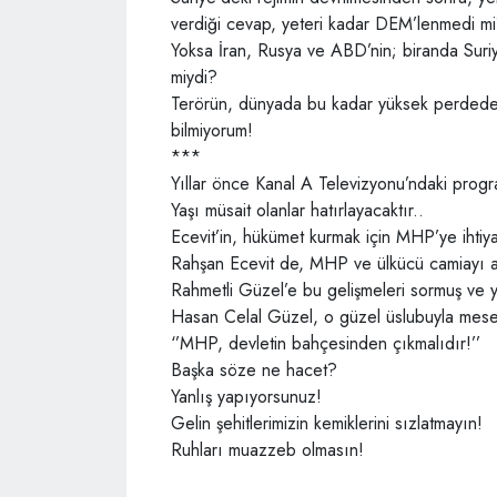
verdiği cevap, yeteri kadar DEM’lenmedi m
Yoksa İran, Rusya ve ABD’nin; biranda Suriye
miydi?
Terörün, dünyada bu kadar yüksek perdeden 
bilmiyorum!
***
Yıllar önce Kanal A Televizyonu’ndaki progr
Yaşı müsait olanlar hatırlayacaktır..
Ecevit’in, hükümet kurmak için MHP’ye ihti
Rahşan Ecevit de, MHP ve ülkücü camiayı aş
Rahmetli Güzel’e bu gelişmeleri sormuş ve yo
Hasan Celal Güzel, o güzel üslubuyla mesel
‘’MHP, devletin bahçesinden çıkmalıdır!’’
Başka söze ne hacet?
Yanlış yapıyorsunuz!
Gelin şehitlerimizin kemiklerini sızlatmayın!
Ruhları muazzeb olmasın!