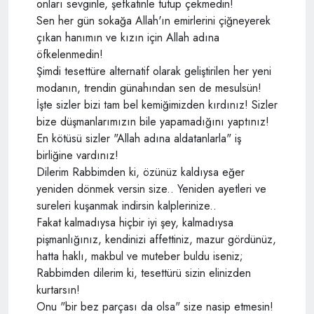
onları sevginle, şefkatinle tutup çekmedin!
Sen her gün sokağa Allah'ın emirlerini çiğneyerek
çıkan hanımın ve kızın için Allah adına
öfkelenmedin!
Şimdi tesettüre alternatif olarak geliştirilen her yeni
modanın, trendin günahından sen de mesulsün!
İşte sizler bizi tam bel kemiğimizden kırdınız! Sizler
bize düşmanlarımızın bile yapamadığını yaptınız!
En kötüsü sizler "Allah adına aldatanlarla" iş
birliğine vardınız!
Dilerim Rabbimden ki, özünüz kaldıysa eğer
yeniden dönmek versin size.. Yeniden ayetleri ve
sureleri kuşanmak indirsin kalplerinize..
Fakat kalmadıysa hiçbir iyi şey, kalmadıysa
pişmanlığınız, kendinizi affettiniz, mazur gördünüz,
hatta haklı, makbul ve muteber buldu iseniz;
Rabbimden dilerim ki, tesettürü sizin elinizden
kurtarsın!
Onu "bir bez parçası da olsa" size nasip etmesin!