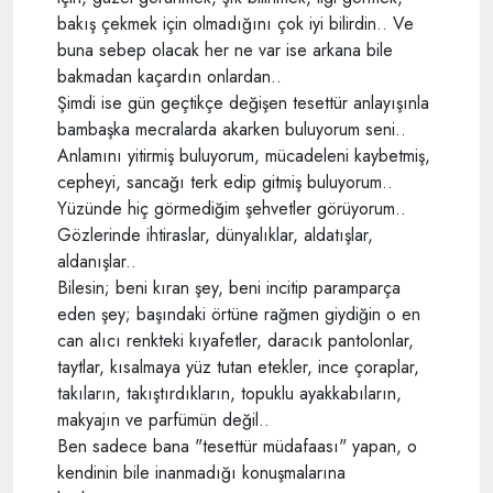
bakış çekmek için olmadığını çok iyi bilirdin.. Ve
buna sebep olacak her ne var ise arkana bile
bakmadan kaçardın onlardan..
Şimdi ise gün geçtikçe değişen tesettür anlayışınla
bambaşka mecralarda akarken buluyorum seni..
Anlamını yitirmiş buluyorum, mücadeleni kaybetmiş,
cepheyi, sancağı terk edip gitmiş buluyorum..
Yüzünde hiç görmediğim şehvetler görüyorum..
Gözlerinde ihtiraslar, dünyalıklar, aldatışlar,
aldanışlar..
Bilesin; beni kıran şey, beni incitip paramparça
eden şey; başındaki örtüne rağmen giydiğin o en
can alıcı renkteki kıyafetler, daracık pantolonlar,
taytlar, kısalmaya yüz tutan etekler, ince çoraplar,
takıların, takıştırdıkların, topuklu ayakkabıların,
makyajın ve parfümün değil..
Ben sadece bana "tesettür müdafaası" yapan, o
kendinin bile inanmadığı konuşmalarına