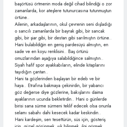
başörtüsü örtmenin moda değil cihad bilindiği o zor
zamanlarda, kor ateşlere tutunurcasına tutunmuştun
örtüne..
Ailenin, arkadaşlarının, okul çevrenin seni dışladığı
o sancılı zamanlarda bir bayrak gibi, bir sancak
gibi, bir şiar gibi, bir destan gibi sarılmıştın örtüne..
Hani bulabildiğin en geniş pardesüyü almıştın, en
sade ve en koyu renklisini.. Baş örtünü
omuzlarından aşağıya salabildiğince salmıştın..
Siyah hafif spor ayakkabıların, elinde kitaplarını
taşıdığın çantan..
Hani ta gözlerinden başlayan bir edeb ve bir
haya.. Etrafına bakmaya çekinirdin, bir yabancı
göz değerse diye gözlerine, bakışlarını daima
ayaklarının ucunda bekletirdin.. Hani o günlerde
birisi sana sürme sürmeni teklif edecek olsa onunla
selamı sabahı dahi kesecek kadar keskindin..
Hani kardeşim, sen tesettürün, süs için, gösteriş
için, güzel görünmek, şık bilinmek, ilgi görmek,