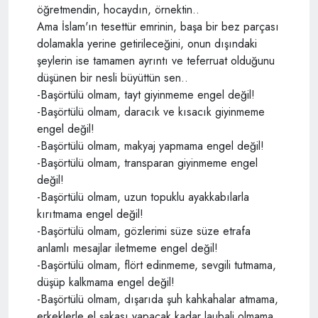
öğretmendin, hocaydın, örnektin..
Ama İslam'ın tesettür emrinin, başa bir bez parçası
dolamakla yerine getirileceğini, onun dışındaki
şeylerin ise tamamen ayrıntı ve teferruat olduğunu
düşünen bir nesli büyüttün sen..
-Başörtülü olmam, tayt giyinmeme engel değil!
-Başörtülü olmam, daracık ve kısacık giyinmeme
engel değil!
-Başörtülü olmam, makyaj yapmama engel değil!
-Başörtülü olmam, transparan giyinmeme engel
değil!
-Başörtülü olmam, uzun topuklu ayakkabılarla
kırıtmama engel değil!
-Başörtülü olmam, gözlerimi süze süze etrafa
anlamlı mesajlar iletmeme engel değil!
-Başörtülü olmam, flört edinmeme, sevgili tutmama,
düşüp kalkmama engel değil!
-Başörtülü olmam, dışarıda şuh kahkahalar atmama,
erkeklerle el şakası yapacak kadar laubali olmama