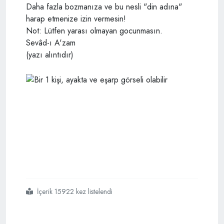
Daha fazla bozmanıza ve bu nesli "din adına"
harap etmenize izin vermesin!
Not: Lütfen yarası olmayan gocunmasın.
Sevâd-ı A'zam
(yazı alıntıdır)
İçerik 15922 kez listelendi
#başörtülü
#olmam
#neyime
#engel
#ki