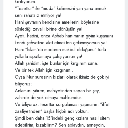
kırılıyorum..
"Tesettür" ile "moda" kelimesini yan yana anmak
seni rahatsız etmiyor ya!
Hani şeytanın kendisine amellerini böylesine
süslediği zavallı birine dönüştün ya!
Ayeti, hadisi, onca Ashab hanımının giyim kuşamını
kendi şehvetine alet etmekten çekinmiyorsun ya!
Hani "İslam'da modanın makbul olduğunu" türlü
yollarla ispatlamaya çalışıyorsun ya!
Allah şahidim, işte bunlar için kırgınım sana..
Ve bir tek Allah için kızgınım..
Oysa Nur suresinin kızları olarak ikimiz de çok iyi
biliyoruz;
Anlamını yitiren, mahiyetinden sapan bir şey,
zahirde de yok olmaya mahkumdur..
Ve biliyoruz, tesettür sorgulaması yapmanın "iffet
zaafiyetinden" başka hiçbir adı yoktur..
Şimdi ben daha 15'indeki genç kızlara nasıl sitem
edebilirim, kızabilirim? Sen ablaydın, anneydin,