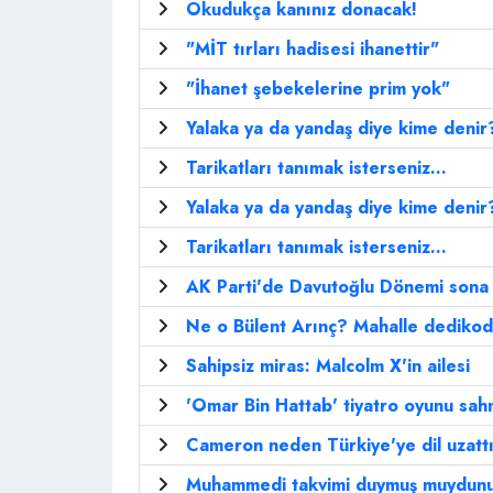
Okudukça kanınız donacak!
"MİT tırları hadisesi ihanettir"
"İhanet şebekelerine prim yok"
Yalaka ya da yandaş diye kime denir
Tarikatları tanımak isterseniz...
Yalaka ya da yandaş diye kime denir
Tarikatları tanımak isterseniz...
AK Parti'de Davutoğlu Dönemi sona 
Ne o Bülent Arınç? Mahalle dedikod
Sahipsiz miras: Malcolm X'in ailesi
'Omar Bin Hattab' tiyatro oyunu sah
Cameron neden Türkiye'ye dil uzatt
Muhammedi takvimi duymuş muydun