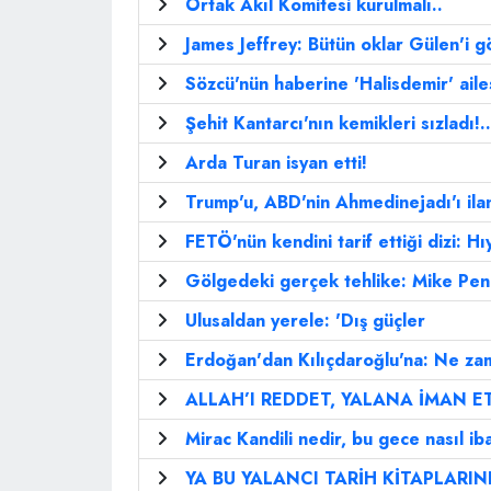
Ortak Akıl Komitesi kurulmalı..
James Jeffrey: Bütün oklar Gülen'i g
Sözcü'nün haberine 'Halisdemir' ail
Şehit Kantarcı'nın kemikleri sızladı!..
Arda Turan isyan etti!
Trump'u, ABD'nin Ahmedinejadı'ı ilan 
FETÖ'nün kendini tarif ettiği dizi: Hı
Gölgedeki gerçek tehlike: Mike Pe
Ulusaldan yerele: 'Dış güçler
Erdoğan'dan Kılıçdaroğlu'na: Ne za
ALLAH’I REDDET, YALANA İMAN ET
Mirac Kandili nedir, bu gece nasıl ib
YA BU YALANCI TARİH KİTAPLARIN