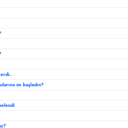
?
?
erdi..
ularına mı başladın?
nelendi
ı
uz?