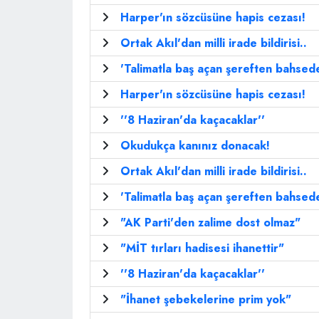
Harper'ın sözcüsüne hapis cezası!
Ortak Akıl'dan milli irade bildirisi..
'Talimatla baş açan şereften bahsede
Harper'ın sözcüsüne hapis cezası!
''8 Haziran'da kaçacaklar''
Okudukça kanınız donacak!
Ortak Akıl'dan milli irade bildirisi..
'Talimatla baş açan şereften bahsede
"AK Parti'den zalime dost olmaz"
"MİT tırları hadisesi ihanettir"
''8 Haziran'da kaçacaklar''
"İhanet şebekelerine prim yok"