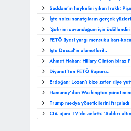
Saddam'ın heykelini yıkan Iraklı: Pi
İşte solcu sanatçıların gerçek yüzleri
'Şehrimi savunduğum için ödüllendiri
FETÖ üyesi yargı mensubu karı-koca i
İşte Deccal'in alametleri!..
Ahmet Hakan: Hillary Clinton biraz 
Diyanet'ten FETÖ Raporu..
Erdoğan: Lozan'ı bize zafer diye yutt
Hamaney'den Washington yönetimin
Trump medya yöneticilerini fırçaladı
CIA ajanı TV'de anlattı: 'Saldırı altın