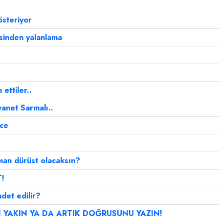
österiyor
esinden yalanlama
ettiler..
yanet Sarmalı..
nce
man dürüst olacaksın?
!
adet edilir?
I YAKIN YA DA ARTIK DOĞRUSUNU YAZIN!