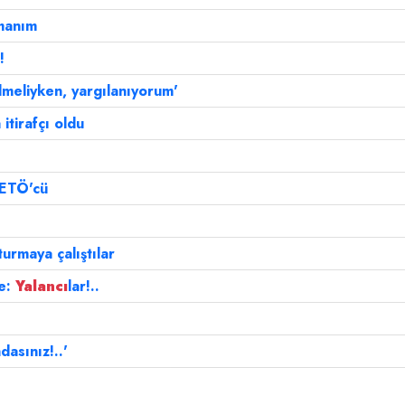
şmanım
!
lmeliyken, yargılanıyorum'
tirafçı oldu
FETÖ'cü
urmaya çalıştılar
e:
Yalancı
lar!..
dasınız!..'