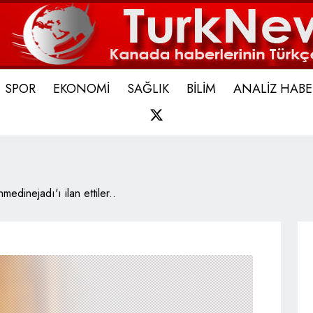
SPOR
EKONOMİ
SAĞLIK
BİLİM
ANALİZ HABE
X
edinejadı'ı ilan ettiler..