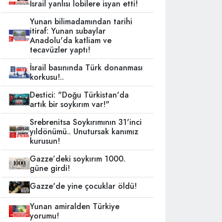
İsrail yanlısı lobilere isyan etti!
Yunan bilimadamından tarihi
itiraf: Yunan subaylar
Anadolu'da katliam ve
tecavüzler yaptı!
İsrail basınında Türk donanması
korkusu!..
Destici: "Doğu Türkistan'da
artık bir soykırım var!"
Srebrenitsa Soykırımının 31'inci
yıldönümü.. Unutursak kanımız
kurusun!
Gazze’deki soykırım 1000.
güne girdi!
Gazze'de yine çocuklar öldü!
Yunan amiralden Türkiye
yorumu!