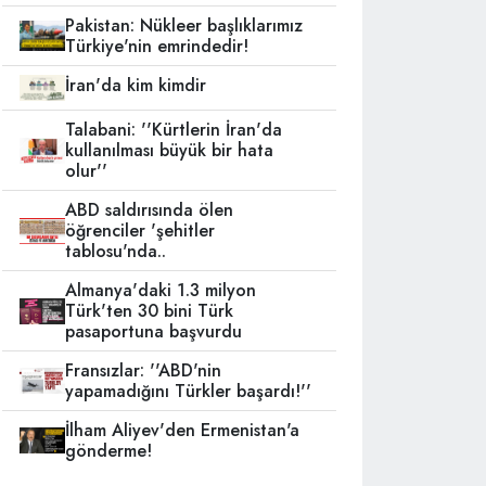
Pakistan: Nükleer başlıklarımız
Türkiye'nin emrindedir!
İran'da kim kimdir
Talabani: ''Kürtlerin İran'da
kullanılması büyük bir hata
olur''
ABD saldırısında ölen
öğrenciler 'şehitler
tablosu'nda..
Almanya'daki 1.3 milyon
Türk'ten 30 bini Türk
pasaportuna başvurdu
Fransızlar: ''ABD'nin
yapamadığını Türkler başardı!''
İlham Aliyev'den Ermenistan'a
gönderme!