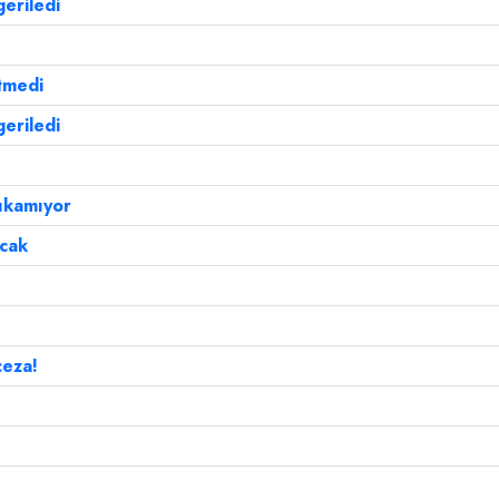
eriledi
tmedi
eriledi
ıkamıyor
acak
ceza!