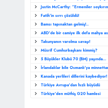
Justin McCarthy: ‘’Ermeniler soykırım
Fatih'in sırrı çözüldü!
Bamsı tapınaktan gelmiş!..
ABD'de bir camiye ilk defa mahya as
Takunyanın varolma savaşı!
Müsrif Cumhurbaşkanı kimmiş?
5 Büyükler Klubü 70 (BM) yaşında...
İrlandalılar bile Osmanlı'ya minnettar
Kanada yerlileri dillerini kaybediyor!
Türkiye Avrupa'dan hızlı büyüdü
Türkiye'den müthiş G20 hamlesi