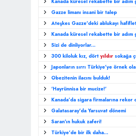
Kanada küresel rekabette bir adım g
Gazze limanı insani bir talep
Ateşkes Gazze'deki ablukayı hafifle
Kanada küresel rekabette bir adım g
Sizi de dinliyorlar...
300 kiloluk kız, dört
yıldır
sokağa ç
Japonların sırrı Türkiye'ye örnek ol
Obezitenin ilacını bulduk!
'Hayrünnisa bir mucize!'
Kanada’da sigara firmalarına rekor 
Galatasaray'da Yarsuvat dönemi
Saran'ın hukuk zaferi!
Türkiye'de bir ilk daha...