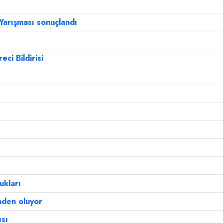
Yarışması sonuçlandı
ci Bildirisi
ukları
inden oluyor
ısı