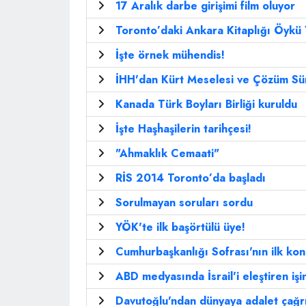
17 Aralık darbe girişimi film oluyor
Toronto’daki Ankara Kitaplığı Öykü 
İşte örnek mühendis!
İHH'dan Kürt Meselesi ve Çözüm Süre
Kanada Türk Boyları Birliği kuruldu
İşte Haşhaşilerin tarihçesi!
"Ahmaklık Cemaati"
RİS 2014 Toronto’da başladı
Sorulmayan soruları sordu
YÖK'te ilk başörtülü üye!
Cumhurbaşkanlığı Sofrası'nın ilk kon
ABD medyasında İsrail'i eleştiren iş
Davutoğlu'ndan dünyaya adalet çağr