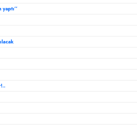
 yaptı’’
ılacak
!..