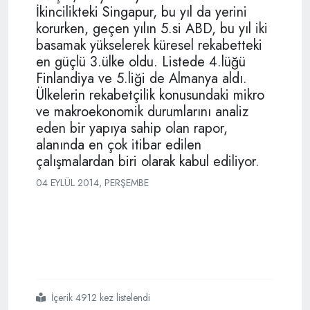
İkincilikteki Singapur, bu yıl da yerini
korurken, geçen yılın 5.si ABD, bu yıl iki
basamak yükselerek küresel rekabetteki
en güçlü 3.ülke oldu. Listede 4.lüğü
Finlandiya ve 5.liği de Almanya aldı.
Ülkelerin rekabetçilik konusundaki mikro
ve makroekonomik durumlarını analiz
eden bir yapıya sahip olan rapor,
alanında en çok itibar edilen
çalışmalardan biri olarak kabul ediliyor.
04 EYLÜL 2014, PERŞEMBE
İçerik 4912 kez listelendi
#kanada
#küresel
#rekabette
#bir
#adım
#geriledi