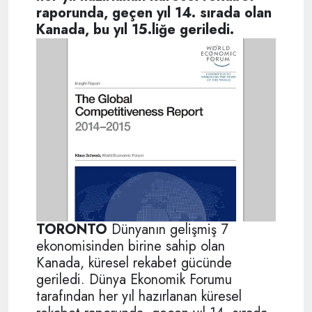
raporunda, geçen yıl 14. sırada olan
Kanada, bu yıl 15.liğe geriledi.
TORONTO
Dünyanın gelişmiş 7
ekonomisinden birine sahip olan
Kanada, küresel rekabet gücünde
geriledi. Dünya Ekonomik Forumu
tarafından her yıl hazırlanan küresel