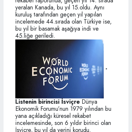
rekabet raporunda, geçen yıl 14. sırada
yeralan Kanada, bu yıl 15.oldu. Aynı
kuruluş tarafından geçen yıl yapılan
incelemede 44.sırada olan Türkiye ise,
bu yıl bir basamak aşağıya indi ve
45.liğe geriledi.
-
Listenin birincisi İsviçre
Dünya
Ekonomik Forumu’nun 1979 yılından bu
yana açıkladığı küresel rekabet
incelemesinde, son 6 yıldır birinci olan
İsviçre, bu yıl da yerini korudu.