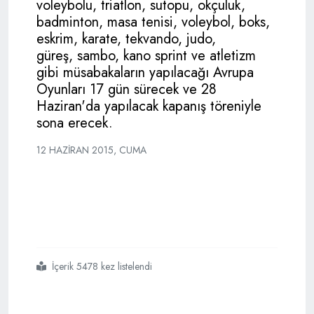
voleybolu, triatlon, sutopu, okçuluk,
badminton, masa tenisi, voleybol, boks,
eskrim, karate, tekvando, judo,
güreş, sambo, kano sprint ve atletizm
gibi müsabakaların yapılacağı Avrupa
Oyunları 17 gün sürecek ve 28
Haziran'da yapılacak kapanış töreniyle
sona erecek.
12 HAZIRAN 2015, CUMA
İçerik 5478 kez listelendi
#baküde
#büyük
#çoşku