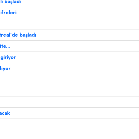
li başladı
ifreleri
treal’de başladı
te...
giriyor
lıyor
nacak