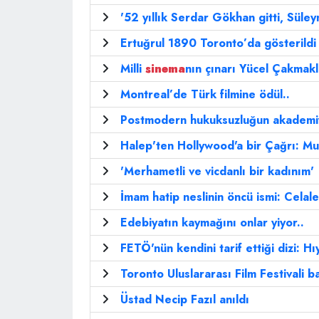
'52 yıllık Serdar Gökhan gitti, Süle
Ertuğrul 1890 Toronto’da gösterildi
Milli
sinema
nın çınarı Yücel Çakmaklı
Montreal’de Türk filmine ödül..
Postmodern hukuksuzluğun akademiye
Halep'ten Hollywood'a bir Çağrı: M
'Merhametli ve vicdanlı bir kadınım'
İmam hatip neslinin öncü ismi: Celal
Edebiyatın kaymağını onlar yiyor..
FETÖ'nün kendini tarif ettiği dizi: Hı
Toronto Uluslararası Film Festivali b
Üstad Necip Fazıl anıldı