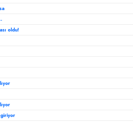
sa
..
ası oldu!
lıyor
lıyor
giriyor