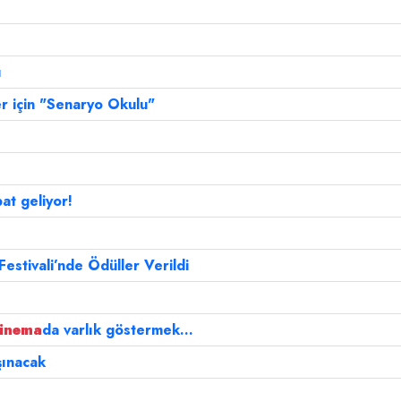
u
r için "Senaryo Okulu"
at geliyor!
Festivali’nde Ödüller Verildi
sinema
da varlık göstermek...
şınacak