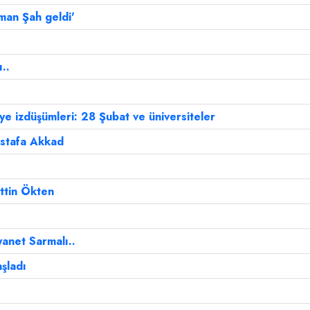
yman Şah geldi'
..
 izdüşümleri: 28 Şubat ve üniversiteler
ustafa Akkad
ettin Ökten
yanet Sarmalı..
aşladı