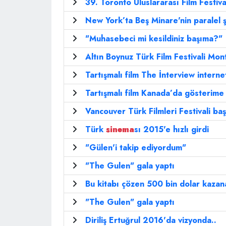
39. Toronto Uluslararası Film Festiva
New York’ta Beş Minare'nin paralel ş
"Muhasebeci mi kesildiniz başıma?"
Altın Boynuz Türk Film Festivali Mon
Tartışmalı film The İnterview internet
Tartışmalı film Kanada’da gösterime 
Vancouver Türk Filmleri Festivali baş
Türk
sinema
sı 2015'e hızlı girdi
"Gülen'i takip ediyordum"
"The Gulen" gala yaptı
Bu kitabı çözen 500 bin dolar kaza
"The Gulen" gala yaptı
Diriliş Ertuğrul 2016'da vizyonda..