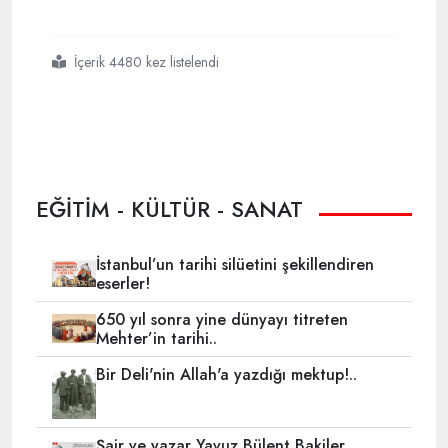
İçerik 4480 kez listelendi
#türkiyenin ilk imam hatip lisesi müdürü
#mahmut celalettin ökten
EĞİTİM - KÜLTÜR - SANAT
İstanbul’un tarihi silüetini şekillendiren
eserler!
650 yıl sonra yine dünyayı titreten
Mehter’in tarihi..
Bir Deli'nin Allah'a yazdığı mektup!..
Şair ve yazar Yavuz Bülent Bakiler