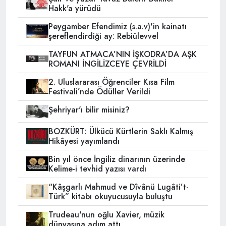
Hakk'a yürüdü
Peygamber Efendimiz (s.a.v)'in kainatı
şereflendirdiği ay: Rebiülevvel
TAYFUN ATMACA’NIN İŞKODRA’DA AŞK
ROMANI İNGİLİZCEYE ÇEVRİLDİ
2. Uluslararası Öğrenciler Kısa Film
Festivali’nde Ödüller Verildi
Şehriyar'ı bilir misiniz?
BOZKÜRT: Ülkücü Kürtlerin Saklı Kalmış
Hikâyesi yayımlandı
Bin yıl önce İngiliz dinarının üzerinde
Kelime-i tevhid yazısı vardı
“Kâşgarlı Mahmud ve Dîvânü Lugâti’t-
Türk” kitabı okuyucusuyla buluştu
Trudeau'nun oğlu Xavier, müzik
dünyasına adım attı