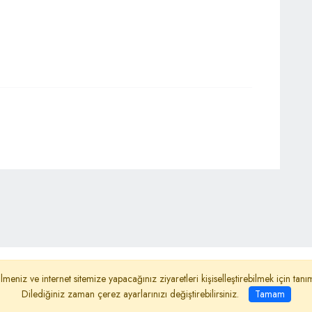
ydınlatma Metni
Reklam
Haber Gönder
lmeniz ve internet sitemize yapacağınız ziyaretleri kişiselleştirebilmek için ta
Dilediğiniz zaman çerez ayarlarınızı değiştirebilirsiniz.
Tamam