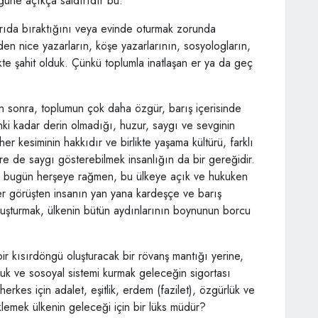
üğüne açıkça saldırıdır bu.
yarıda bıraktığını veya evinde oturmak zorunda
inden nice yazarların, köşe yazarlarının, sosyologların,
ikte şahit olduk. Çünkü toplumla inatlaşan er ya da geç
n sonra, toplumun çok daha özgür, barış içerisinde
anki kadar derin olmadığı, huzur, saygı ve sevginin
r kesiminin hakkıdır ve birlikte yaşama kültürü, farklı
lere de saygı gösterebilmek insanlığın da bir gereğidir.
ın bugün herşeye rağmen, bu ülkeye açık ve hukuken
her görüşten insanın yan yana kardeşçe ve barış
luşturmak, ülkenin bütün aydınlarının boynunun borcu
r kısırdöngü oluşturacak bir rövanş mantığı yerine,
uk ve sosoyal sistemi kurmak geleceğin sigortası
erkes için adalet, eşitlik, erdem (fazilet), özgürlük ve
klemek ülkenin geleceği için bir lüks müdür?