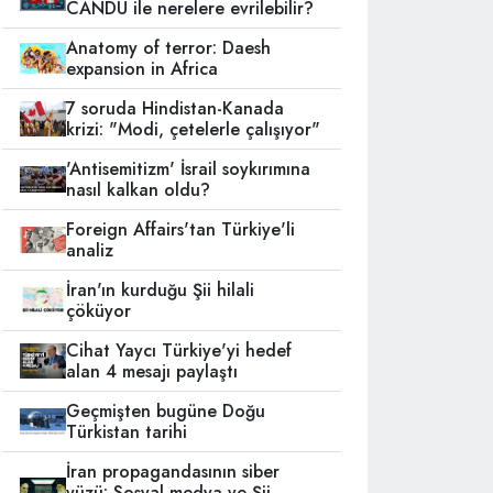
CANDU ile nerelere evrilebilir?
Anatomy of terror: Daesh
expansion in Africa
7 soruda Hindistan-Kanada
krizi: "Modi, çetelerle çalışıyor"
'Antisemitizm' İsrail soykırımına
nasıl kalkan oldu?
Foreign Affairs'tan Türkiye'li
analiz
İran'ın kurduğu Şii hilali
çöküyor
Cihat Yaycı Türkiye'yi hedef
alan 4 mesajı paylaştı
Geçmişten bugüne Doğu
Türkistan tarihi
İran propagandasının siber
yüzü: Sosyal medya ve Şii