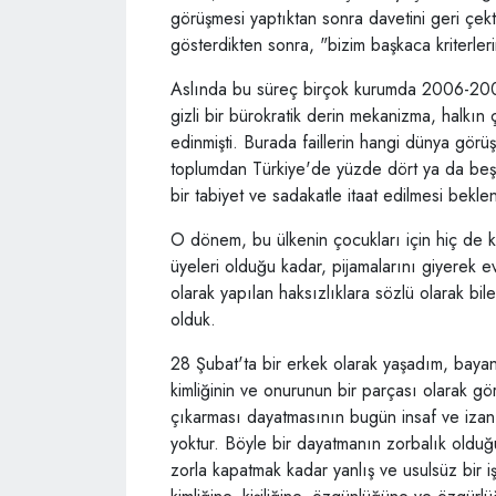
görüşmesi yaptıktan sonra davetini geri çe
gösterdikten sonra, "bizim başkaca kriterle
Aslında bu süreç birçok kurumda 2006-2007
gizli bir bürokratik derin mekanizma, halkın
edinmişti. Burada faillerin hangi dünya gö
toplumdan Türkiye'de yüzde dört ya da beşli
bir tabiyet ve sadakatle itaat edilmesi bekle
O dönem, bu ülkenin çocukları için hiç de k
üyeleri olduğu kadar, pijamalarını giyerek e
olarak yapılan haksızlıklara sözlü olarak bile
olduk.
28 Şubat'ta bir erkek olarak yaşadım, bayanl
kimliğinin ve onurunun bir parçası olarak g
çıkarması dayatmasının bugün insaf ve izan s
yoktur. Böyle bir dayatmanın zorbalık oldu
zorla kapatmak kadar yanlış ve usulsüz bir i