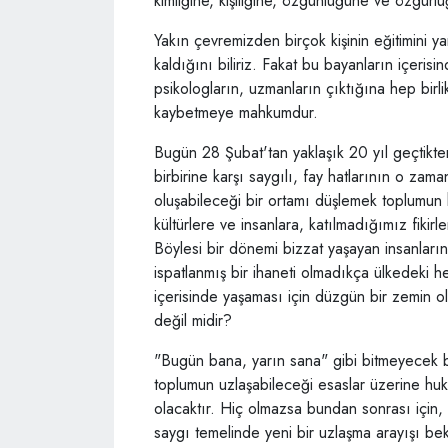
kimliğine, kişiliğine, özgünlüğüne ve özgürl
Yakın çevremizden birçok kişinin eğitimini 
kaldığını biliriz. Fakat bu bayanların içeris
psikologların, uzmanların çıktığına hep birl
kaybetmeye mahkumdur.
Bugün 28 Şubat'tan yaklaşık 20 yıl geçtikte
birbirine karşı saygılı, fay hatlarının o zam
oluşabileceği bir ortamı düşlemek toplumun he
kültürlere ve insanlara, katılmadığımız fikir
Böylesi bir dönemi bizzat yaşayan insanlar
ispatlanmış bir ihaneti olmadıkça ülkedeki 
içerisinde yaşaması için düzgün bir zemin o
değil midir?
"Bugün bana, yarın sana" gibi bitmeyecek bi
toplumun uzlaşabileceği esaslar üzerine huk
olacaktır. Hiç olmazsa bundan sonrası için, h
saygı temelinde yeni bir uzlaşma arayışı be