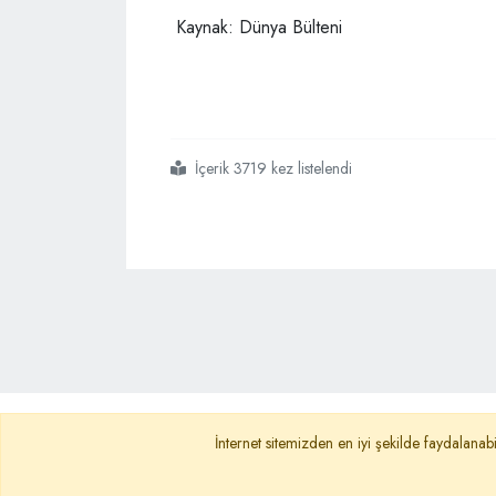
Kaynak: Dünya Bülteni
İçerik 3719 kez listelendi
#28 şubat
Ana Sayfa
Gizlilik Politikası
KVKK A
İnternet sitemizden en iyi şekilde faydalanabi
İletişim