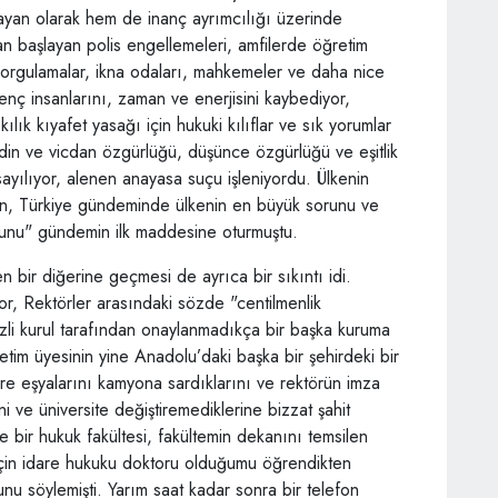
bayan olarak hem de inanç ayrımcılığı üzerinde
dan başlayan polis engellemeleri, amfilerde öğretim
 sorgulamalar, ikna odaları, mahkemeler ve daha nice
enç insanlarını, zaman ve enerjisini kaybediyor,
ılık kıyafet yasağı için hukuki kılıflar ve sık yorumlar
 din ve vicdan özgürlüğü, düşünce özgürlüğü ve eşitlik
ayılıyor, alenen anayasa suçu işleniyordu. Ülkenin
n, Türkiye gündeminde ülkenin en büyük sorunu ve
orunu" gündemin ilk maddesine oturmuştu.
en bir diğerine geçmesi de ayrıca bir sıkıntı idi.
or, Rektörler arasındaki sözde "centilmenlik
gizli kurul tarafından onaylanmadıkça bir başka kuruma
tim üyesinin yine Anadolu’daki başka bir şehirdeki bir
re eşyalarını kamyona sardıklarını ve rektörün imza
i ve üniversite değiştiremediklerine bizzat şahit
 bir hukuk fakültesi, fakültemin dekanını temsilen
 için idare hukuku doktoru olduğumu öğrendikten
nu söylemişti. Yarım saat kadar sonra bir telefon