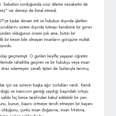
kti. Sebebini sorduğumda özür dileme nezaketini de
rimiz" var demeyi de ihmal etmedi.
’ye kadar devam etti ve hukukun dışında işletilen
 çocuklarını sistem dışında tutmayı kendisine bir görev
rüşünden olduğunun önemi yok ama, bütün bir
k bir kesim bile olmayan insanların görüşüne mutlak
niyordu.
olay geçmemişti. O günleri keyifle yaşayan öğretim
vlerinde rahatlıkla geçiren ve bir hukukçu veya insan
 itiraz edemeyen zavallı tipleri de fazlasıyla tanımış
ar için ise sürecin başka ağır zorlukları vardı. Kendi
ördüğü ve inancının gereği saydığı başındaki örtüyü
ahibi hiç kimse tarafından kabul edilebilir bir yanı
ğunu, bunun, başını örtmeye tercih etmeyen bir bayanı
ş olduğunu, çünkü insan doğasına, insan fıtratına,