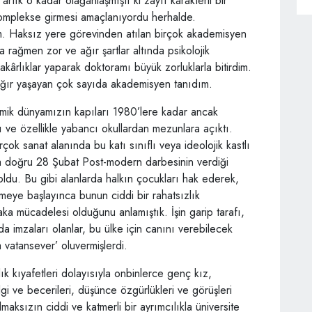
r artık o kadar olağanlaşmıştı ki zayıf karakterli bir
komplekse girmesi amaçlanıyordu herhalde.
m. Haksız yere görevinden atılan birçok akademisyen
 rağmen zor ve ağır şartlar altında psikolojik
ârlıklar yaparak doktoramı büyük zorluklarla bitirdim.
ğır yaşayan çok sayıda akademisyen tanıdım.
mik dünyamızın kapıları 1980’lere kadar ancak
klı ve özellikle yabancı okullardan mezunlara açıktı.
irçok sanat alanında bu katı sınıflı veya ideolojik kastlı
na doğru 28 Şubat Post-modern darbesinin verdiği
r oldu. Bu gibi alanlarda halkın çocukları hak ederek,
meye başlayınca bunun ciddi bir rahatsızlık
ka mücadelesi olduğunu anlamıştık. İşin garip tarafı,
da imzaları olanlar, bu ülke için canını verebilecek
 vatansever’ oluvermişlerdi.
ık kıyafetleri dolayısıyla onbinlerce genç kız,
ilgi ve becerileri, düşünce özgürlükleri ve görüşleri
maksızın ciddi ve katmerli bir ayrımcılıkla üniversite