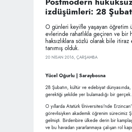
Postmodern hukuksuz
izdüşümleri: 28 Şubat 
O günleri keyifle yaşayan öğretim ü
evlerinde rahatlıkla geçiren ve bir
haksızlıklara sözlü olarak bile itira
tanımış olduk.
20 NISAN 2016, ÇARŞAMBA
Yücel Oğurlu | Saraybosna
28 Şubatın, kültür ve edebiyat dünyasında, 
gerektiği şekilde yer bulamadığı bir gerçek.
O yıllarda Atatürk Üniversitesi'nde Erzinca
görevlisiyken akademik öğrenim sürecimiz Şu
gelmişti. Birdenbire ülkede derin bir kamplaş
ve bu havadan yararlanmaya çalışan rol kapma