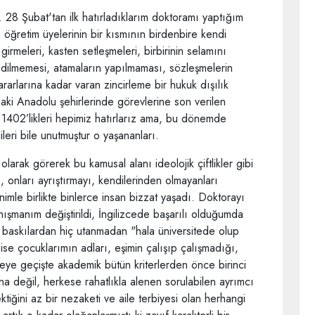
. 28 Şubat'tan ilk hatırladıklarım doktoramı yaptığım
öğretim üyelerinin bir kısmının birdenbire kendi
 girmeleri, kasten setleşmeleri, birbirinin selamını
edilmemesi, atamaların yapılmaması, sözleşmelerin
arlarına kadar varan zincirleme bir hukuk dışılık
ıdaki Anadolu şehirlerinde görevlerine son verilen
 1402’likleri hepimiz hatırlarız ama, bu dönemde
ileri bile unutmuştur o yaşananları.
 olarak görerek bu kamusal alanı ideolojik çiftlikler gibi
 onları ayrıştırmayı, kendilerinden olmayanları
nimle birlikte binlerce insan bizzat yaşadı. Doktorayı
ışmanım değiştirildi, İngilizcede başarılı olduğumda
 baskılardan hiç utanmadan "hala üniversitede olup
se çocuklarımın adları, eşimin çalışıp çalışmadığı,
iteye geçişte akademik bütün kriterlerden önce birinci
ana değil, herkese rahatlıkla alenen sorulabilen ayrımcı
tiğini az bir nezaketi ve aile terbiyesi olan herhangi