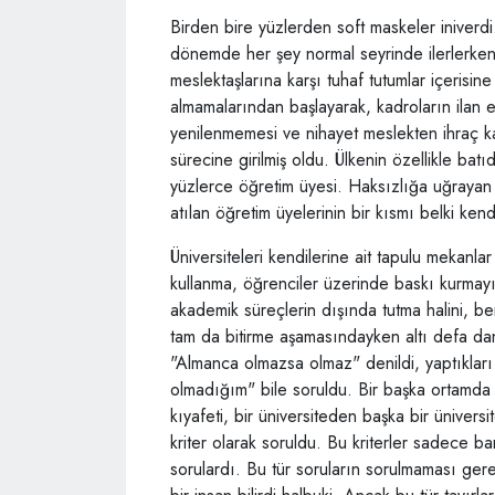
Birden bire yüzlerden soft maskeler iniverdi
dönemde her şey normal seyrinde ilerlerken 
meslektaşlarına karşı tuhaf tutumlar içerisine
almamalarından başlayarak, kadroların ilan 
yenilenmemesi ve nihayet meslekten ihraç kar
sürecine girilmiş oldu. Ülkenin özellikle bat
yüzlerce öğretim üyesi. Haksızlığa uğrayan
atılan öğretim üyelerinin bir kısmı belki kend
Üniversiteleri kendilerine ait tapulu mekanlar
kullanma, öğrenciler üzerinde baskı kurmayı,
akademik süreçlerin dışında tutma halini, be
tam da bitirme aşamasındayken altı defa dan
"Almanca olmazsa olmaz" denildi, yaptıkları
olmadığım" bile soruldu. Bir başka ortamda i
kıyafeti, bir üniversiteden başka bir ünivers
kriter olarak soruldu. Bu kriterler sadece b
sorulardı. Bu tür soruların sorulmaması gerek