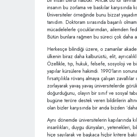
bir insan bilirdi halbuki. Ancak bu tür tavırla
insanın bu zorlama ve baskılar karşısında 
Üniversiteler örneğinde bunu bizzat yaşadı
tanıdım. Doktoram sırasında başarılı olmama
mücadelelerle çocuklarımdan, ailemden fedak
Bütün bunlara rağmen bu süreci çok daha a
Herkesçe bilindiği üzere, o zamanlar akade
ülkenin biraz daha kalburüstü, elit, ayrıcalı
Özellikle, tıp, hukuk, felsefe, sosyoloji ve b
yapılar kürsülere hakimdi. 1990’ların sonu
fırsatçılıkla rövanş almaya çalışan zavallıla
zorlayarak yavaş yavaş üniversitelerde görül
doğurduğunu, olayın bir sınıf ve sosyal taba
bugüne teröre destek veren bildirilerin altın
olan bizler karşısında bir anda bizden ‘daha
Aynı dönemde üniversitelerin kapılarında kıl
insanlıkları, duygu dünyaları, yetenekleri, b
hiçe sayılarak ve başkaca hiçbir kritere bakıl