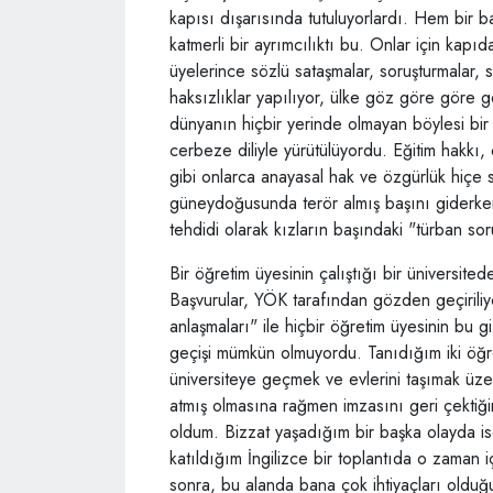
kapısı dışarısında tutuluyorlardı. Hem bir 
katmerli bir ayrımcılıktı bu. Onlar için kapı
üyelerince sözlü sataşmalar, soruşturmalar,
haksızlıklar yapılıyor, ülke göz göre göre g
dünyanın hiçbir yerinde olmayan böylesi bir k
cerbeze diliyle yürütülüyordu. Eğitim hakkı,
gibi onlarca anayasal hak ve özgürlük hiçe s
güneydoğusunda terör almış başını giderke
tehdidi olarak kızların başındaki "türban s
Bir öğretim üyesinin çalıştığı bir üniversited
Başvurular, YÖK tarafından gözden geçiriliy
anlaşmaları" ile hiçbir öğretim üyesinin bu 
geçişi mümkün olmuyordu. Tanıdığım iki öğre
üniversiteye geçmek ve evlerini taşımak üze
atmış olmasına rağmen imzasını geri çektiğin
oldum. Bizzat yaşadığım bir başka olayda ise
katıldığım İngilizce bir toplantıda o zaman
sonra, bu alanda bana çok ihtiyaçları olduğu