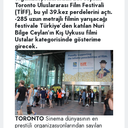
Toronto Uluslararası Film Festivali
(TİFF), bu yıl 39.kez perdelerini açtı.
-285 uzun metrajlı filmin yarışacağı
festivale Türkiye’den katılan Nuri
Bilge Ceylan’ın Kış Uykusu filmi
Ustalar kategorisinde gösterime
girecek.
TORONTO
Sinema dünyasının en
prestijli organizasyonlarından sayılan