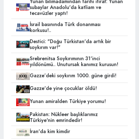
Yunan bilimadamından tarihi itiraf: Yunan
subaylar Anadolu'da katliam ve
tecavüzler yaptı!
İsrail basınında Türk donanması
korkusu!..
Destici: "Doğu Türkistan'da artık bir
soykırım var!"
Srebrenitsa Soykırımının 31'inci
yıldönümü.. Unutursak kanımız kurusun!
Gazze’deki soykırım 1000. güne girdi!
Gazze'de yine çocuklar öldü!
Yunan amiralden Türkiye yorumu!
Pakistan: Nükleer başlıklarımız
Türkiye'nin emrindedir!
İran'da kim kimdir