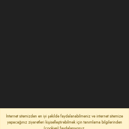
İnternet sitemizden en iyi şekilde faydalanabilmeniz ve internet sitemize
yapacağınız ziyaretleri kişiselleştirebilmek için tanımlama bilgilerinden
(cookies) faydalanıyoruz.