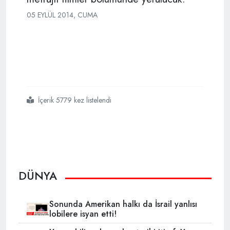
05 EYLÜL 2014, CUMA
İçerik 5779 kez listelendi
#39
#toronto
#uluslararası
#film
#festivali
#başladı
DÜNYA
Sonunda Amerikan halkı da İsrail yanlısı
lobilere isyan etti!