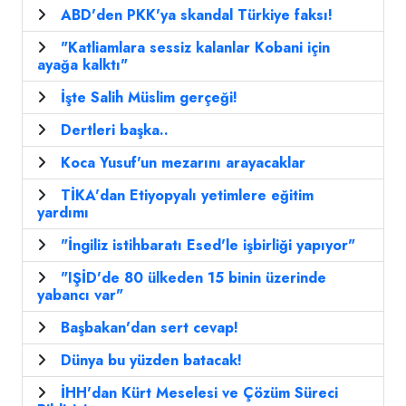
ABD'den PKK'ya skandal Türkiye faksı!
"Katliamlara sessiz kalanlar Kobani için
ayağa kalktı"
İşte Salih Müslim gerçeği!
Dertleri başka..
Koca Yusuf'un mezarını arayacaklar
TİKA'dan Etiyopyalı yetimlere eğitim
yardımı
"İngiliz istihbaratı Esed'le işbirliği yapıyor"
"IŞİD'de 80 ülkeden 15 binin üzerinde
yabancı var"
Başbakan'dan sert cevap!
Dünya bu yüzden batacak!
İHH'dan Kürt Meselesi ve Çözüm Süreci