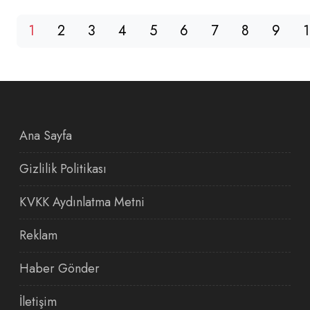
1
2
3
4
5
6
7
8
9
Ana Sayfa
Gizlilik Politikası
KVKK Aydınlatma Metni
Reklam
Haber Gönder
İletişim