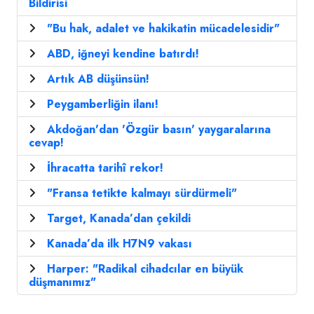
Bildirisi
"Bu hak, adalet ve hakikatin mücadelesidir"
ABD, iğneyi kendine batırdı!
Artık AB düşünsün!
Peygamberliğin ilanı!
Akdoğan'dan 'Özgür basın' yaygaralarına
cevap!
İhracatta tarihî rekor!
"Fransa tetikte kalmayı sürdürmeli"
Target, Kanada’dan çekildi
Kanada’da ilk H7N9 vakası
Harper: "Radikal cihadcılar en büyük
düşmanımız"