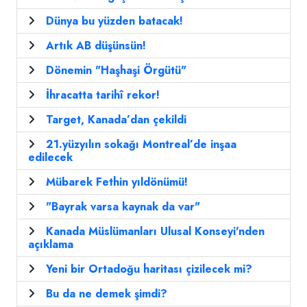
Dünya bu yüzden batacak!
Artık AB düşünsün!
Dönemin "Haşhaşi Örgütü"
İhracatta tarihî rekor!
Target, Kanada’dan çekildi
21.yüzyılın sokağı Montreal’de inşaa
edilecek
Mübarek Fethin yıldönümü!
"Bayrak varsa kaynak da var"
Kanada Müslümanları Ulusal Konseyi'nden
açıklama
Yeni bir Ortadoğu haritası çizilecek mi?
Bu da ne demek şimdi?