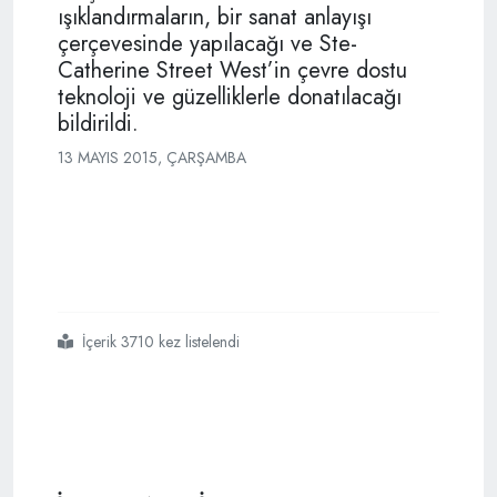
ışıklandırmaların, bir sanat anlayışı
çerçevesinde yapılacağı ve Ste-
Catherine Street West’in çevre dostu
teknoloji ve güzelliklerle donatılacağı
bildirildi.
13 MAYIS 2015, ÇARŞAMBA
İçerik 3710 kez listelendi
#21 yüzyılın
#sokağı
#montreal de
#inşaa
#edilecek