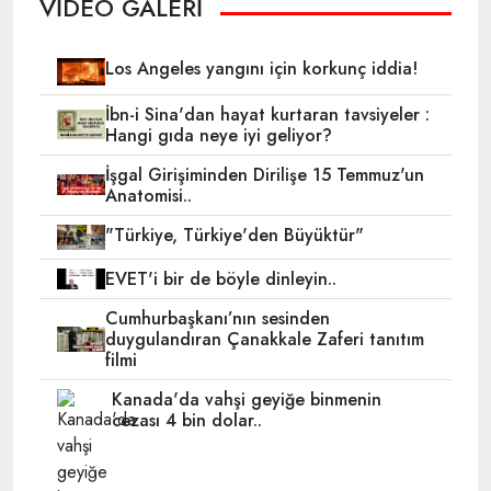
VİDEO GALERİ
Los Angeles yangını için korkunç iddia!
İbn-i Sina'dan hayat kurtaran tavsiyeler :
Hangi gıda neye iyi geliyor?
İşgal Girişiminden Dirilişe 15 Temmuz'un
Anatomisi..
"Türkiye, Türkiye'den Büyüktür"
EVET'i bir de böyle dinleyin..
Cumhurbaşkanı’nın sesinden
duygulandıran Çanakkale Zaferi tanıtım
filmi
Kanada'da vahşi geyiğe binmenin
cezası 4 bin dolar..