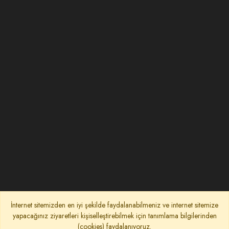
İnternet sitemizden en iyi şekilde faydalanabilmeniz ve internet sitemize
yapacağınız ziyaretleri kişiselleştirebilmek için tanımlama bilgilerinden
(cookies) faydalanıyoruz.