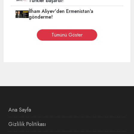
Türkler başardı!''
İlham Aliyev'den Ermenistan'a
gönderme!
Tümünü Göster
Ana Sayfa
Gizlilik Politikası