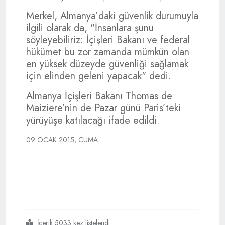
Merkel, Almanya’daki güvenlik durumuyla
ilgili olarak da, "İnsanlara şunu
söyleyebiliriz: İçişleri Bakanı ve federal
hükümet bu zor zamanda mümkün olan
en yüksek düzeyde güvenliği sağlamak
için elinden geleni yapacak" dedi.
Almanya İçişleri Bakanı Thomas de
Maiziere’nin de Pazar günü Paris’teki
yürüyüşe katılacağı ifade edildi.
09 OCAK 2015, CUMA
İçerik 5033 kez listelendi
#fransa
#tetikte
#kalmayı
#sürdürmeli