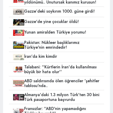
yıldönümü.. Unutursak kanımız kurusun!
Gazze’deki soykırım 1000. güne girdi!
Gazze'de yine çocuklar öldü!
Yunan amiralden Türkiye yorumu!
Pakistan: Nükleer başlıklarımız
Türkiye'nin emrindedir!
İran'da kim kimdir
Talabani: ''Kürtlerin İran'da kullanılması
büyük bir hata olur''
ABD saldırısında ölen öğrenciler 'şehitler
tablosu'nda..
Almanya'daki 1.3 milyon Türk'ten 30 bini
Türk pasaportuna başvurdu
Fransızlar: ''ABD'nin yapamadığını