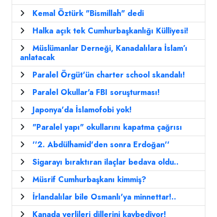
Kemal Öztürk "Bismillah" dedi
Halka açık tek Cumhurbaşkanlığı Külliyesi!
Müslümanlar Derneği, Kanadalılara İslam’ı
anlatacak
Paralel Örgüt'ün charter school skandalı!
Paralel Okullar'a FBI soruşturması!
Japonya'da İslamofobi yok!
"Paralel yapı" okullarını kapatma çağrısı
''2. Abdülhamid'den sonra Erdoğan''
Sigarayı bıraktıran ilaçlar bedava oldu..
Müsrif Cumhurbaşkanı kimmiş?
İrlandalılar bile Osmanlı'ya minnettar!..
Kanada yerlileri dillerini kaybediyor!