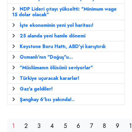
NDP Lideri çıtayı yükseltti: "Minimum wage
15 dolar olacak"
İşte ekonominin yeni yol haritası!
25 alanda yeni hamle dönemi
Keystone Boru Hattı, ABD'yi karıştırdı
Osmanlı'nın "Doğuş"u...
"Müslümanın ölüsünü seviyorlar"
Türkiye uçuracak kararlar!
Gaz'a geldiler!
Şanghay 6'lısı yakında!..
1
2
3
4
5
6
7
8
9