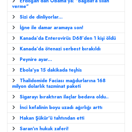
Erdoğan'dan Obama'ya: "Bağdat'a silah
verme"
Sizi de dinliyorlar...
İğne ile damar aramaya son!
Kanada’da Enterovirüs D68’den 1 kişi öldü
Kanada’da ötenazi serbest bırakıldı
Peynire ayar...
Ebola'ya 15 dakikada teşhis
Thalidomide Faciası mağdurlarına 168
milyon dolarlık tazminat paketi
Sigarayı bıraktıran ilaçlar bedava oldu..
İnci kefalinin boyu uzadı ağırlığı arttı
Hakan Şükür'ü tahtından etti
Saran'ın hukuk zaferi!