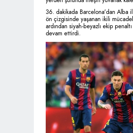
yerden şutunda meşin yuvarlak kale
36. dakikada Barcelona'dan Alba il
ön çizgisinde yaşanan ikili mücad
ardından siyah-beyazlı ekip penalt
devam ettirdi.