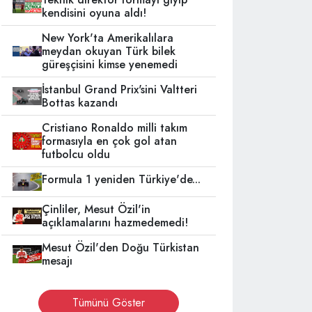
kendisini oyuna aldı!
New York'ta Amerikalılara
meydan okuyan Türk bilek
güreşçisini kimse yenemedi
İstanbul Grand Prix'sini Valtteri
Bottas kazandı
Cristiano Ronaldo milli takım
formasıyla en çok gol atan
futbolcu oldu
Formula 1 yeniden Türkiye'de...
Çinliler, Mesut Özil'in
açıklamalarını hazmedemedi!
Mesut Özil'den Doğu Türkistan
mesajı
Tümünü Göster