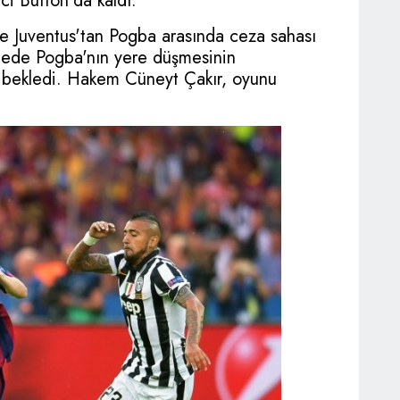
ci Buffon'da kaldı.
e Juventus'tan Pogba arasında ceza sahası
elede Pogba'nın yere düşmesinin
ı bekledi. Hakem Cüneyt Çakır, oyunu