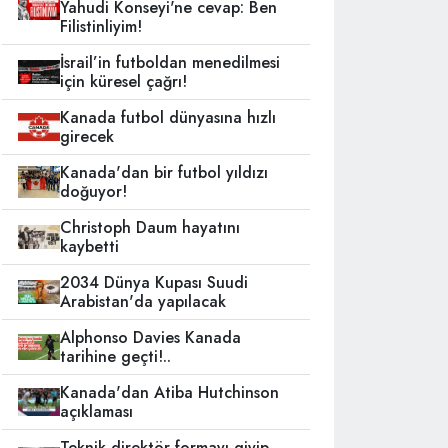
Yahudi Konseyi'ne cevap: Ben
Filistinliyim!
İsrail’in futboldan menedilmesi
için küresel çağrı!
Kanada futbol dünyasına hızlı
girecek
Kanada'dan bir futbol yıldızı
doğuyor!
Christoph Daum hayatını
kaybetti
2034 Dünya Kupası Suudi
Arabistan'da yapılacak
Alphonso Davies Kanada
tarihine geçti!..
Kanada'dan Atiba Hutchinson
açıklaması
Teknik direktör formayı giyip