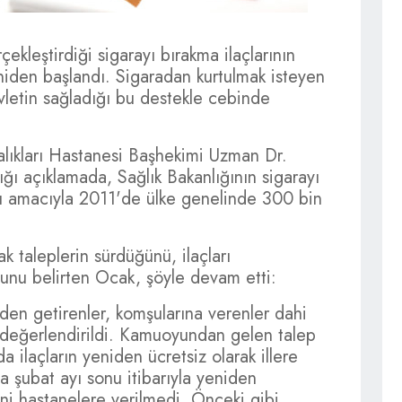
çekleştirdiği sigarayı bırakma ilaçlarının
niden başlandı. Sigaradan kurtulmak isteyen
devletin sağladığı bu destekle cebinde
alıkları Hastanesi Başhekimi Uzman Dr.
ı açıklamada, Sağlık Bakanlığının sigarayı
ası amacıyla 2011'de ülke genelinde 300 bin
k taleplerin sürdüğünü, ilaçları
ğunu belirten Ocak, şöyle devam etti:
den getirenler, komşularına verenler dahi
 değerlendirildi. Kamuoyundan gelen talep
 ilaçların yeniden ücretsiz olarak illere
ya şubat ayı sonu itibarıyla yeniden
yani hastanelere verilmedi. Önceki gibi