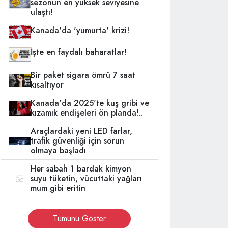
sezonun en yüksek seviyesine
ulaştı!
Kanada'da 'yumurta' krizi!
İşte en faydalı baharatlar!
Bir paket sigara ömrü 7 saat
kısaltıyor
Kanada'da 2025'te kuş gribi ve
kızamık endişeleri ön planda!..
Araçlardaki yeni LED farlar,
trafik güvenliği için sorun
olmaya başladı
Her sabah 1 bardak kimyon
suyu tüketin, vücuttaki yağları
mum gibi eritin
Tümünü Göster