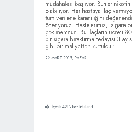
müdahalesi başlıyor. Bunlar nikotin 
olabiliyor. Her hastaya ilaç vermiy
tüm verilerle kararlılığını değerlend
öneriyoruz. Hastalarımız, sigara bı
çok memnun. Bu ilaçların ücreti 80 
bir sigara bıraktırma tedavisi 3 ay 
gibi bir maliyetten kurtuldu."
22 MART 2015, PAZAR
İçerik 4213 kez listelendi
#sigarayı
#bıraktıran
#ilaçlar
#bedava
#oldu