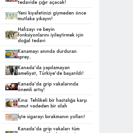
tedavide çığır açacak!
Yeni kıyafetinizi giymeden önce
mutlaka yıkayın!
Hafızayı ve beyin
fonksiyonlarını iyileştirmek için
doğal tedavi
Kanamayı anında durduran
sprey..
Kanada'da yapılamayan
ameliyat, Türkiye'de başarıldı!
Kanada'da grip vakalarında
önemli artış!
Kına: Tehlikeli bir hastalığa karşı
umut vadeden bir silah
İşte sigarayı bırakmanın yolları!
Kanada'da grip vakaları tüm