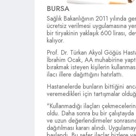
BURSA
Sağlık Bakanlığının 2011 yılında ger
ücretsiz verilmesi uygulamasına ye
bir tiryakinin yaklaşık 600 lirası, 
kalıyor.
Prof. Dr. Türkan Akyol Göğüs Hast
İbrahim Ocak, AA muhabirine yaptığ
bırakmak isteyen kişilerin kullanm
ilacı illere dağıttığını hatırlattı.
Hastanelerde bunların bittiğini anca
veremedikleri için tartışmalar oldu
"Kullanmadığı ilaçları çekmecelerin
oldu. Daha sonra bu bir çalıştayda
ve uzun değerlendirmeler sonrasında
dağıtılması kararı alındı. Uygulama
başlandı. Bu sefer ilaçlar bizlere 