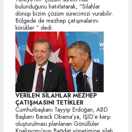
bulunduğunu hatırlatarak, “Silahlar
dönüp bizim çözüm sürecimizi vurabilir.
Bölgede de mezhep çatışmalarını
körükler “ dedi.
VERİLEN SİLAHLAR MEZHEP
ÇATIŞMASINI TETİKLER
Cumhurbaşkanı Tayyip Erdoğan, ABD
Başkanı Barack Obama’ya, IŞİD’e karşı
oluşturulması planlanan Gönüllüler
Koalisyonu’nun Bağdat yönetimine silah