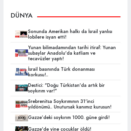
DÜNYA
Sonunda Amerikan halkı da İsrail yanlısı
lobilere isyan etti!
Yunan bilimadamından tarihi itiraf: Yunan
subaylar Anadolu'da katliam ve
tecavüzler yaptı!
İsrail basınında Türk donanması
korkusu!..
Destici: "Doğu Türkistan'da artık bir
soykırım var!"
Srebrenitsa Soykırımının 31'inci
yıldönümü.. Unutursak kanımız kurusun!
Gazze’deki soykırım 1000. güne girdi!
Gazze'de yine çocuklar öldü!