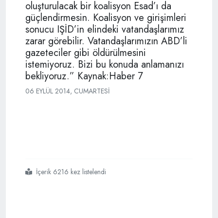
oluşturulacak bir koalisyon Esad’ı da
güçlendirmesin. Koalisyon ve girişimleri
sonucu IŞİD’in elindeki vatandaşlarımız
zarar görebilir. Vatandaşlarımızın ABD’li
gazeteciler gibi öldürülmesini
istemiyoruz. Bizi bu konuda anlamanızı
bekliyoruz.” Kaynak:Haber 7
06 EYLÜL 2014, CUMARTESI
İçerik 6216 kez listelendi
#erdoğandan
#obamaya
#bağdata
#silah
#verme