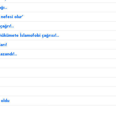
ğı..
 nefesi olur'
ağrı!..
ükümete İslamofobi çağrısı!..
arı!
azandı!..
 oldu