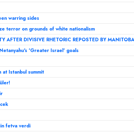
een warring sides
ize terror on grounds of white nationalism
Y AFTER DIVISIVE RHETORIC REPOSTED BY MANITOB
etanyahu's 'Greater Israel' goals
 at Istanbul summit
üler!
ir
ecek
in fetva verdi