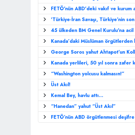
FETÖ'nün ABD'deki vakıf ve kurum a
'Türkiye-İran Savaşı, Türkiye’nin son
45 ülkeden BM Genel Kurulu'na acil ç
Kanada’daki Müslüman örgütlerden h
George Soros yahut Ahtapot’un Koll
Kanada yerlileri, 50 yıl sonra zafer k
“Washington yolcusu kalmasın!”
Üst Akıl!
Kemal Bey, havlu attı…
“Hanedan” yahut “Üst Akıl”
FETÖ’nün ABD örgütlenmesi deşifre