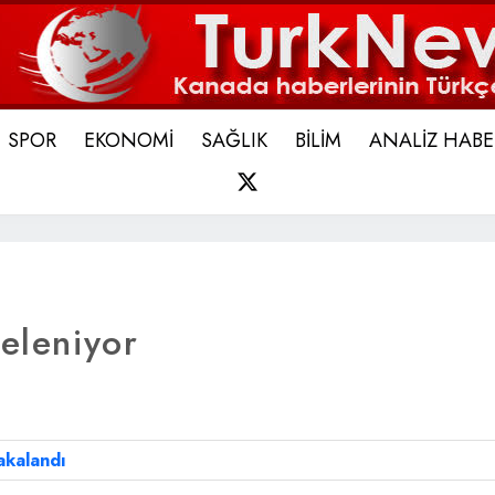
SPOR
EKONOMİ
SAĞLIK
BİLİM
ANALİZ HABE
X
teleniyor
akalandı