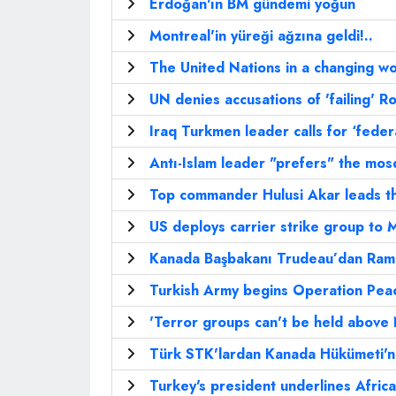
Erdoğan'ın BM gündemi yoğun
Montreal'in yüreği ağzına geldi!..
The United Nations in a changing w
UN denies accusations of 'failing' R
Iraq Turkmen leader calls for ‘feder
Antı-Islam leader "prefers" the mo
Top commander Hulusi Akar leads t
US deploys carrier strike group to
Kanada Başbakanı Trudeau’dan Ram
Turkish Army begins Operation Peac
'Terror groups can't be held abov
Türk STK'lardan Kanada Hükümeti'ne 
Turkey's president underlines Afric