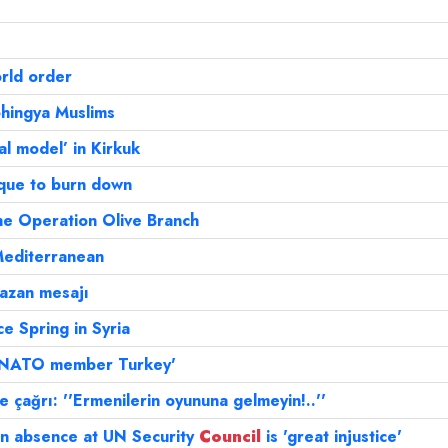
orld order
ohingya Muslims
al model’ in Kirkuk
sque to burn down
he Operation Olive Branch
 Mediterranean
azan mesajı
e Spring in Syria
e NATO member Turkey'
çağrı: ''Ermenilerin oyununa gelmeyin!..''
an absence at UN Security
Council
is 'great injustice'