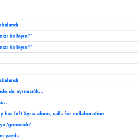
akalandı
zı kollayın!''
zı kollayın!''
akalandı
e de ayrımcılık...
r..
has left Syria alone, calls for collaboration
gya 'genocide'
nı yazdı..