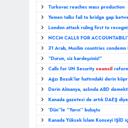
Turkovac reaches mass production
Yemen talks fail to bridge gap betw
London attack ruling first to recogn
NCCM CALLS FOR ACCOUNTABILIT
31 Arab, Muslim countries condemn N
“Durun, siz kardeşsiniz!”
Calls for UN Security
council
reform
Ağzı Bozuk’lar hattındaki derin köpr
Derin Almanya, aslında ABD demekt
Kanada gazetesi de artık DAEŞ diy
’Dün’’le ‘’Yarın’’ buluştu
Kanada Yüksek İslam Konseyi IŞİD iç