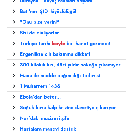
Ukrayna: "Savaş resmen başladı"
Batı'nın IŞİD ikiyüzlülüğü!
"Onu bize verin!"
Sizi de dinliyorlar...
Türkiye tarihi
böyle
bir ihanet görmedi!
Ergenlikte cilt bakımına dikkat!
300 kiloluk kız, dört yıldır sokağa çıkamıyor
Mana ile madde bağımlılığı tedavisi
1 Muharrem 1436
Ebola'dan beter...
Soğuk hava kalp krizine davetiye çıkarıyor
Nar'daki mucizevi şifa
Hastalara manevi destek