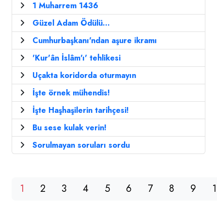
1 Muharrem 1436
Güzel Adam Ödülü...
Cumhurbaşkanı'ndan aşure ikramı
'Kur'ân İslâm'ı' tehlikesi
Uçakta koridorda oturmayın
İşte örnek mühendis!
İşte Haşhaşilerin tarihçesi!
Bu sese kulak verin!
Sorulmayan soruları sordu
1
2
3
4
5
6
7
8
9